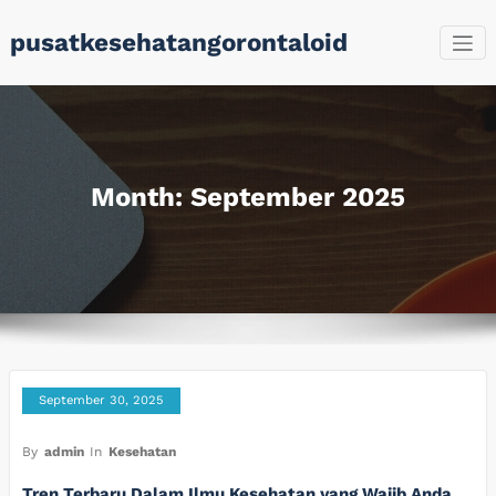
Skip
pusatkesehatangorontaloid
to
content
Month:
September 2025
September 30, 2025
By
admin
In
Kesehatan
Tren Terbaru Dalam Ilmu Kesehatan yang Wajib Anda