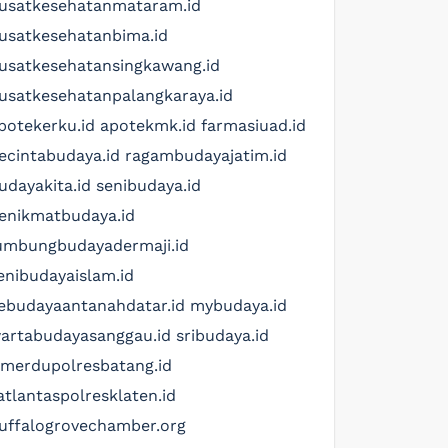
usatkesehatanmataram.id
usatkesehatanbima.id
usatkesehatansingkawang.id
usatkesehatanpalangkaraya.id
potekerku.id
apotekmk.id
farmasiuad.id
ecintabudaya.id
ragambudayajatim.id
udayakita.id
senibudaya.id
enikmatbudaya.id
umbungbudayadermaji.id
enibudayaislam.id
ebudayaantanahdatar.id
mybudaya.id
artabudayasanggau.id
sribudaya.id
imerdupolresbatang.id
atlantaspolresklaten.id
uffalogrovechamber.org