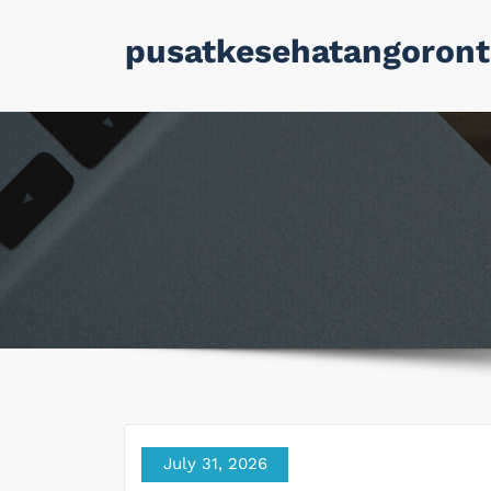
Skip
pusatkesehatangoront
to
content
July 31, 2026