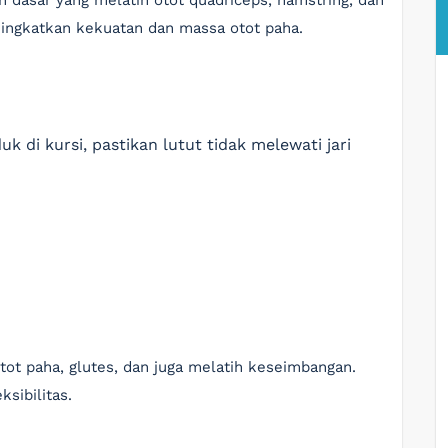
an dasar yang melatih otot quadriceps, hamstring, dan
eningkatkan kekuatan dan massa otot paha.
 di kursi, pastikan lutut tidak melewati jari
t paha, glutes, dan juga melatih keseimbangan.
ksibilitas.