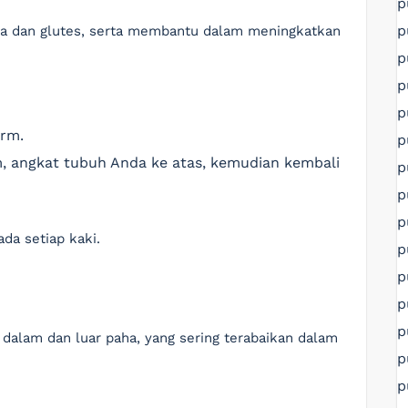
p
p
ha dan glutes, serta membantu dalam meningkatkan
p
p
p
orm.
p
m, angkat tubuh Anda ke atas, kemudian kembali
p
p
p
ada setiap kaki.
p
p
p
p
 dalam dan luar paha, yang sering terabaikan dalam
p
p