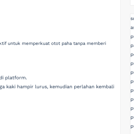
s
a
p
fektif untuk memperkuat otot paha tanpa memberi
p
p
p
p
di platform.
p
ga kaki hampir lurus, kemudian perlahan kembali
p
p
p
p
p