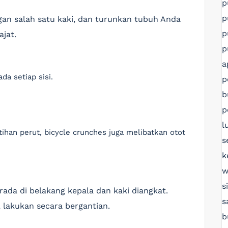
p
p
gan salah satu kaki, dan turunkan tubuh Anda
p
jat.
p
a
da setiap sisi.
p
b
p
l
tihan perut, bicycle crunches juga melibatkan otot
s
k
w
s
ada di belakang kepala dan kaki diangkat.
s
 lakukan secara bergantian.
b