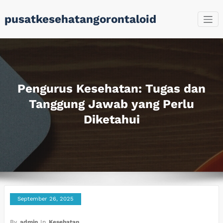
Skip
pusatkesehatangorontaloid
to
content
Pengurus Kesehatan: Tugas dan
Tanggung Jawab yang Perlu
Diketahui
September 26, 2025
By
admin
In
Kesehatan