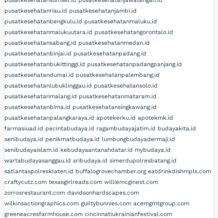
pusatkesehatanriau.id
pusatkesehatanjambi.id
pusatkesehatanbengkulu.id
pusatkesehatanmaluku.id
pusatkesehatanmalukuutara.id
pusatkesehatangorontalo.id
pusatkesehatansabang.id
pusatkesehatanmedan.id
pusatkesehatanbinjai.id
pusatkesehatanpadang.id
pusatkesehatanbukittinggi.id
pusatkesehatanpadangpanjang.id
pusatkesehatandumai.id
pusatkesehatanpalembang.id
pusatkesehatanlubuklinggau.id
pusatkesehatansolo.id
pusatkesehatanmalang.id
pusatkesehatanmataram.id
pusatkesehatanbima.id
pusatkesehatansingkawang.id
pusatkesehatanpalangkaraya.id
apotekerku.id
apotekmk.id
farmasiuad.id
pecintabudaya.id
ragambudayajatim.id
budayakita.id
senibudaya.id
penikmatbudaya.id
lumbungbudayadermaji.id
senibudayaislam.id
kebudayaantanahdatar.id
mybudaya.id
wartabudayasanggau.id
sribudaya.id
simerdupolresbatang.id
satlantaspolresklaten.id
buffalogrovechamber.org
eatdrinkdishmpls.com
craftycutz.com
texasgirlreads.com
williemcginest.com
zorrosrestaurant.com
davidsonhardscapes.com
wilkinsactiongraphics.com
guiltybunnies.com
acemgmtgroup.com
greeneacresfarmhouse.com
cincinnatiukrainianfestival.com