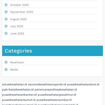
October 2025
September 2025
August 2025
July 2025
June 2025
Categories
Kesehatan
Medis
solusikesehatan.id
asuransikesehatansyariah.id
pusatkesehatanstore.id
pabrikalatkesehatan.id
perencanaandinaskesehatan.id
pusatkesehatanbanten.id
pusatkesehatanjawatimur.id
pusatkesehatansumut.id
pusatkesehatansumbar.id
pusatkesehatansumsel.id
pusatkesehatanjawatengah.id