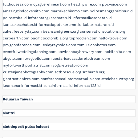
fullhousesa.com
oyaguerefineart.com
healthywife.com
pbcvoice.com
amazingtimlocksmith.com
marrakechimmo.com
polresmanggaraitimur.id
polrestoba.id
infotentangkesehatan.id
informasikesehatan.id
kamuskesehatan.id
farmasiapotekerumm.id
kabarmataram.id
cakelifeeveryday.com
beansandgreens.org
conservationsolutions.org
curbearth.com
pacificocolombia.org
topfoodish.com
hello-trove.com
pmigconference.com
lesleyreynolds.com
tomulrichphotos.com
eventfulweddingplanning.com
kowloonbaybrewery.com
lachilenita.com
abgolo.com
oregopilot.com
costaricacasadaretodream.com
myfortworthpodiatrist.com
yogaretreatpro.com
kristenjanephotography.com
sctbrescue.org
srchurch.org
giantrusticpizza.com
conferencecallstomeatballs.com
stmichaelwtby.org
keamananinformasi.id
zonainformasi.id
informasi123.id
Keluaran Taiwan
slot tri
slot deposit pulsa indosat