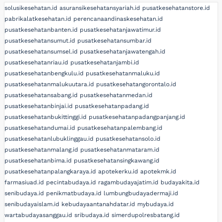
solusikesehatan.id
asuransikesehatansyariah.id
pusatkesehatanstore.id
pabrikalatkesehatan.id
perencanaandinaskesehatan.id
pusatkesehatanbanten.id
pusatkesehatanjawatimur.id
pusatkesehatansumut.id
pusatkesehatansumbar.id
pusatkesehatansumsel.id
pusatkesehatanjawatengah.id
pusatkesehatanriau.id
pusatkesehatanjambi.id
pusatkesehatanbengkulu.id
pusatkesehatanmaluku.id
pusatkesehatanmalukuutara.id
pusatkesehatangorontalo.id
pusatkesehatansabang.id
pusatkesehatanmedan.id
pusatkesehatanbinjai.id
pusatkesehatanpadang.id
pusatkesehatanbukittinggi.id
pusatkesehatanpadangpanjang.id
pusatkesehatandumai.id
pusatkesehatanpalembang.id
pusatkesehatanlubuklinggau.id
pusatkesehatansolo.id
pusatkesehatanmalang.id
pusatkesehatanmataram.id
pusatkesehatanbima.id
pusatkesehatansingkawang.id
pusatkesehatanpalangkaraya.id
apotekerku.id
apotekmk.id
farmasiuad.id
pecintabudaya.id
ragambudayajatim.id
budayakita.id
senibudaya.id
penikmatbudaya.id
lumbungbudayadermaji.id
senibudayaislam.id
kebudayaantanahdatar.id
mybudaya.id
wartabudayasanggau.id
sribudaya.id
simerdupolresbatang.id