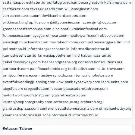
satlantaspolresklaten.id
buffalogrovechamber.org
eatdrinkdishmpls.com
craftycutz.com
texasgirlreads.com
williemcginest.com
zorrosrestaurant.com
davidsonhardscapes.com
wilkinsactiongraphics.com
guiltybunnies.com
acemgmtgroup.com
greeneacresfarmhouse.com
cincinnatiukrainianfestival.com
fullhousesa.com
oyaguerefineart.com
healthywife.com
pbcvoice.com
amazingtimlocksmith.com
marrakechimmo.com
polresmanggaraitimur.id
polrestoba.id
infotentangkesehatan.id
informasikesehatan.id
kamuskesehatan.id
farmasiapotekerumm.id
kabarmataram.id
cakelifeeveryday.com
beansandgreens.org
conservationsolutions.org
curbearth.com
pacificocolombia.org
topfoodish.com
hello-trove.com
pmigconference.com
lesleyreynolds.com
tomulrichphotos.com
eventfulweddingplanning.com
kowloonbaybrewery.com
lachilenita.com
abgolo.com
oregopilot.com
costaricacasadaretodream.com
myfortworthpodiatrist.com
yogaretreatpro.com
kristenjanephotography.com
sctbrescue.org
srchurch.org
giantrusticpizza.com
conferencecallstomeatballs.com
stmichaelwtby.org
keamananinformasi.id
zonainformasi.id
informasi123.id
Keluaran Taiwan