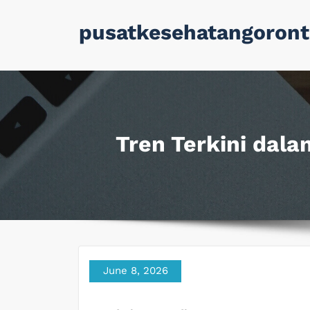
Skip
pusatkesehatangoront
to
content
Tren Terkini dala
June 8, 2026