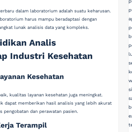
p
p
erbaru dalam laboratorium adalah suatu keharusan.
a
laboratorium harus mampu beradaptasi dengan
p
gkat lunak analisis data yang kompleks.
b
dikan Analis
p
p Industri Kesehatan
l
s
k
 Layanan Kesehatan
w
s
aik, kualitas layanan kesehatan juga meningkat.
s
ik dapat memberikan hasil analisis yang lebih akurat
b
es pengobatan dan perawatan pasien.
e
erja Terampil
t