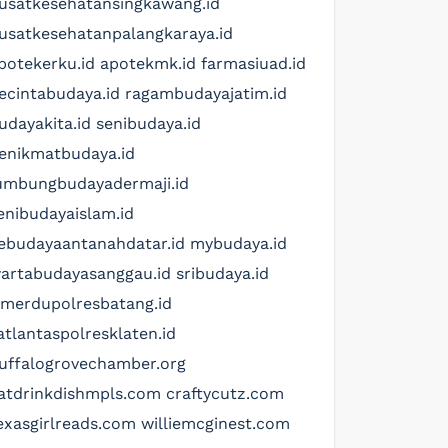
usatkesehatansingkawang.id
usatkesehatanpalangkaraya.id
potekerku.id
apotekmk.id
farmasiuad.id
ecintabudaya.id
ragambudayajatim.id
udayakita.id
senibudaya.id
enikmatbudaya.id
umbungbudayadermaji.id
enibudayaislam.id
ebudayaantanahdatar.id
mybudaya.id
artabudayasanggau.id
sribudaya.id
imerdupolresbatang.id
atlantaspolresklaten.id
uffalogrovechamber.org
atdrinkdishmpls.com
craftycutz.com
exasgirlreads.com
williemcginest.com