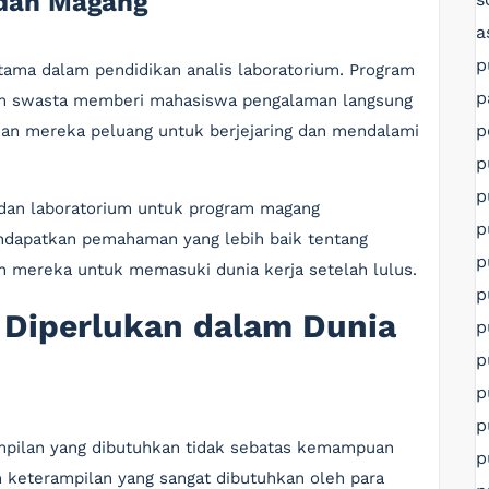
 dan Magang
a
p
utama dalam pendidikan analis laboratorium. Program
p
ium swasta memberi mahasiswa pengalaman langsung
p
ikan mereka peluang untuk berjejaring dan mendalami
p
p
 dan laboratorium untuk program magang
p
ndapatkan pemahaman yang lebih baik tentang
p
n mereka untuk memasuki dunia kerja setelah lulus.
p
 Diperlukan dalam Dunia
p
p
p
p
ampilan yang dibutuhkan tidak sebatas kemampuan
p
lah keterampilan yang sangat dibutuhkan oleh para