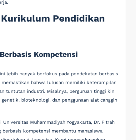
rja.
m Kurikulum Pendidikan
 Berbasis Kompetensi
ini lebih banyak berfokus pada pendekatan berbasis
k memastikan bahwa lulusan memiliki keterampilan
 tuntutan industri. Misalnya, perguruan tinggi kini
 genetik, bioteknologi, dan penggunaan alat canggih
i Universitas Muhammadiyah Yogyakarta, Dr. Fitrah
ng berbasis kompetensi membantu mahasiswa
 diperlukan di lapangan. Kami mengedepankan