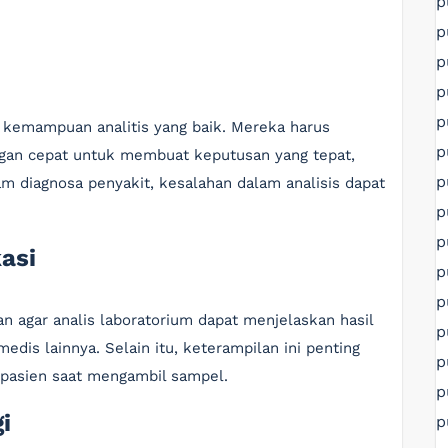
p
p
p
p
p
i kemampuan analitis yang baik. Mereka harus
p
an cepat untuk membuat keputusan yang tepat,
p
lam diagnosa penyakit, kesalahan dalam analisis dapat
p
p
asi
p
p
 agar analis laboratorium dapat menjelaskan hasil
p
edis lainnya. Selain itu, keterampilan ini penting
p
 pasien saat mengambil sampel.
p
i
p