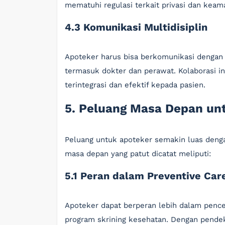
mematuhi regulasi terkait privasi dan keam
4.3 Komunikasi Multidisiplin
Apoteker harus bisa berkomunikasi dengan b
termasuk dokter dan perawat. Kolaborasi i
terintegrasi dan efektif kepada pasien.
5. Peluang Masa Depan un
Peluang untuk apoteker semakin luas denga
masa depan yang patut dicatat meliputi:
5.1 Peran dalam Preventive Car
Apoteker dapat berperan lebih dalam pence
program skrining kesehatan. Dengan pende