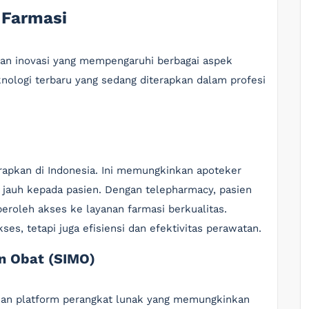
 Farmasi
an inovasi yang mempengaruhi berbagai aspek
knologi terbaru yang sedang diterapkan dalam profesi
erapkan di Indonesia. Ini memungkinkan apoteker
 jauh kepada pasien. Dengan telepharmacy, pasien
peroleh akses ke layanan farmasi berkualitas.
es, tetapi juga efisiensi dan efektivitas perawatan.
n Obat (SIMO)
an platform perangkat lunak yang memungkinkan