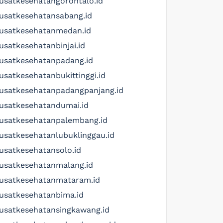
usatkesehatangorontalo.id
usatkesehatansabang.id
usatkesehatanmedan.id
usatkesehatanbinjai.id
usatkesehatanpadang.id
usatkesehatanbukittinggi.id
usatkesehatanpadangpanjang.id
usatkesehatandumai.id
usatkesehatanpalembang.id
usatkesehatanlubuklinggau.id
usatkesehatansolo.id
usatkesehatanmalang.id
usatkesehatanmataram.id
usatkesehatanbima.id
usatkesehatansingkawang.id