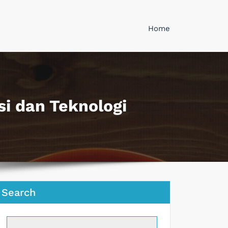
Home
si dan Teknologi
Search