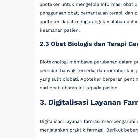
apoteker untuk mengelola informasi obat 
penggunaan obat, pemantauan terapi, dan pe
apoteker dapat mengurangi kesalahan dala
keamanan pasien.
2.3 Obat Biologis dan Terapi Ge
Bioteknologi membawa perubahan dalam pen
semakin banyak tersedia dan memberikan pi
yang sulit diobati. Apoteker berperan pent
dari obat-obatan ini kepada pasien.
3. Digitalisasi Layanan Far
Digitalisasi layanan farmasi mempengaruhi 
menjalankan praktik farmasi. Berikut bebera