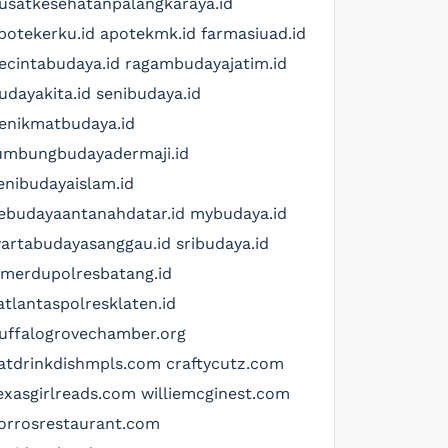
usatkesehatanpalangkaraya.id
potekerku.id
apotekmk.id
farmasiuad.id
ecintabudaya.id
ragambudayajatim.id
udayakita.id
senibudaya.id
enikmatbudaya.id
umbungbudayadermaji.id
enibudayaislam.id
ebudayaantanahdatar.id
mybudaya.id
artabudayasanggau.id
sribudaya.id
imerdupolresbatang.id
atlantaspolresklaten.id
uffalogrovechamber.org
atdrinkdishmpls.com
craftycutz.com
exasgirlreads.com
williemcginest.com
orrosrestaurant.com