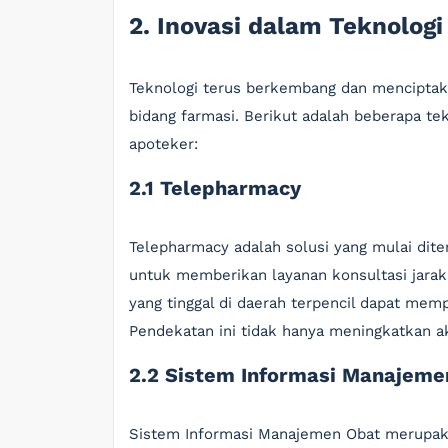
2. Inovasi dalam Teknologi
Teknologi terus berkembang dan menciptak
bidang farmasi. Berikut adalah beberapa te
apoteker:
2.1 Telepharmacy
Telepharmacy adalah solusi yang mulai dit
untuk memberikan layanan konsultasi jarak
yang tinggal di daerah terpencil dapat mem
Pendekatan ini tidak hanya meningkatkan aks
2.2 Sistem Informasi Manajeme
Sistem Informasi Manajemen Obat merupak