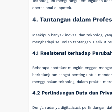
Teknologi ini mengurangi kemungkinan kesa
operasional di apotek.
4. Tantangan dalam Profes
Meskipun banyak inovasi dan teknologi ya
menghadapi sejumlah tantangan. Berikut beb
4.1 Resistensi terhadap Peruba
Beberapa apoteker mungkin enggan mengadop
berkelanjutan sangat penting untuk mendor
menggunakan teknologi dalam praktik mere
4.2 Perlindungan Data dan Priva
Dengan adanya digitalisasi, perlindungan d