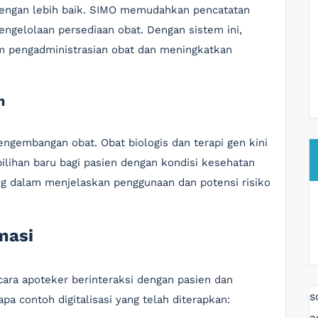
dengan lebih baik. SIMO memudahkan pencatatan
ngelolaan persediaan obat. Dengan sistem ini,
m pengadministrasian obat dan meningkatkan
n
gembangan obat. Obat biologis dan terapi gen kini
lihan baru bagi pasien dengan kondisi kesehatan
ing dalam menjelaskan penggunaan dan potensi risiko
masi
cara apoteker berinteraksi dengan pasien dan
s
pa contoh digitalisasi yang telah diterapkan:
a