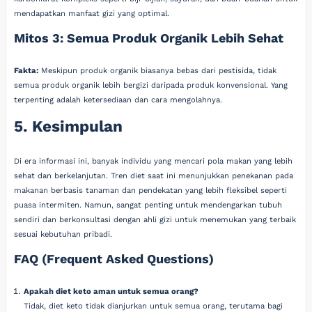
mendapatkan manfaat gizi yang optimal.
Mitos 3: Semua Produk Organik Lebih Sehat
Fakta:
Meskipun produk organik biasanya bebas dari pestisida, tidak
semua produk organik lebih bergizi daripada produk konvensional. Yang
terpenting adalah ketersediaan dan cara mengolahnya.
5. Kesimpulan
Di era informasi ini, banyak individu yang mencari pola makan yang lebih
sehat dan berkelanjutan. Tren diet saat ini menunjukkan penekanan pada
makanan berbasis tanaman dan pendekatan yang lebih fleksibel seperti
puasa intermiten. Namun, sangat penting untuk mendengarkan tubuh
sendiri dan berkonsultasi dengan ahli gizi untuk menemukan yang terbaik
sesuai kebutuhan pribadi.
FAQ (Frequent Asked Questions)
Apakah diet keto aman untuk semua orang?
Tidak, diet keto tidak dianjurkan untuk semua orang, terutama bagi