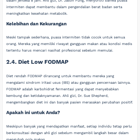
dalam jendela 8 jam. Ahli gizi, Dr. Jason Fung, menyoroti bahwa puasa
intermiten dapat membantu dalam pengendalian berat badan serta
meningkatkan kesehatan metabolik.
Kelebihan dan Kekurangan
Meski tampak sederhana, puasa intermiten tidak cocok untuk semua
orang. Mereka yang memiliki riwayat gangguan makan atau kondisi medis
tertentu harus mencari nasihat profesional sebelum memulai.
2.4. Diet Low FODMAP
Diet rendah FODMAP dirancang untuk membantu mereka yang
mengalami sindrom iritasi usus (IBS) atau gangguan pencernaan lainnya.
FODMAP adalah karbohidrat fermentasi yang dapat menyebabkan
kembung dan ketidaknyamanan. Ahli gizi, Dr. Sue Shepherd,
mengembangkan diet ini dan banyak pasien merasakan perubahan positif.
Apakah ini untuk Anda?
Meskipun banyak yang mendapatkan manfaat, setiap individu tetap perlu
berkonsultasi dengan ahli gizi sebelum mengambil langkah besar dalam
mengubah pola makan.