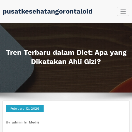
Skip
pusatkesehatangorontaloid
to
content
Tren Terbaru dalam Diet: Apa yang
Dikatakan Ahli Gizi?
February 12, 2026
By
admin
In
Medis