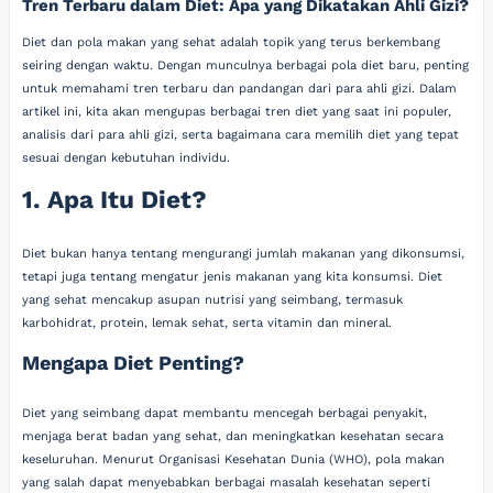
Tren Terbaru dalam Diet: Apa yang Dikatakan Ahli Gizi?
Diet dan pola makan yang sehat adalah topik yang terus berkembang
seiring dengan waktu. Dengan munculnya berbagai pola diet baru, penting
untuk memahami tren terbaru dan pandangan dari para ahli gizi. Dalam
artikel ini, kita akan mengupas berbagai tren diet yang saat ini populer,
analisis dari para ahli gizi, serta bagaimana cara memilih diet yang tepat
sesuai dengan kebutuhan individu.
1. Apa Itu Diet?
Diet bukan hanya tentang mengurangi jumlah makanan yang dikonsumsi,
tetapi juga tentang mengatur jenis makanan yang kita konsumsi. Diet
yang sehat mencakup asupan nutrisi yang seimbang, termasuk
karbohidrat, protein, lemak sehat, serta vitamin dan mineral.
Mengapa Diet Penting?
Diet yang seimbang dapat membantu mencegah berbagai penyakit,
menjaga berat badan yang sehat, dan meningkatkan kesehatan secara
keseluruhan. Menurut Organisasi Kesehatan Dunia (WHO), pola makan
yang salah dapat menyebabkan berbagai masalah kesehatan seperti