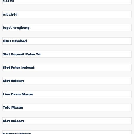
slot tri
rubah4d
togel hongkong
situs rubah4d
Slot Deposit Pulsa Tri
Slot Pulsa Indosat
Slot Indosat
Live Draw Macau
Toto Macau
Slot Indosat