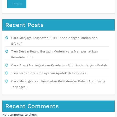
Search
Recent Posts
Cara Menjaga Kesehatan Rusuk Anda dengan Mudah dan
Efektif
Tren Desain Ruang Bersalin Modern yang Memperhatikan
Kebutuhan Ibu
Cara Alami Meningkatkan Kesehatan Bibir Anda dengan Mudah
Tren Terbaru dalam Layanan Apotek di Indonesia
Cara Meningkatkan Kesehatan Kulit dengan Bahan Alami yang
Terjangkau
Recent Comments
No comments to show.