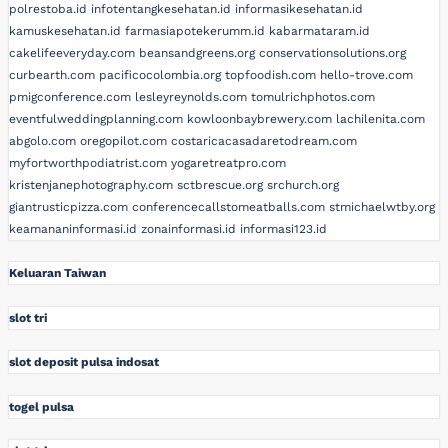
polrestoba.id
infotentangkesehatan.id
informasikesehatan.id
kamuskesehatan.id
farmasiapotekerumm.id
kabarmataram.id
cakelifeeveryday.com
beansandgreens.org
conservationsolutions.org
curbearth.com
pacificocolombia.org
topfoodish.com
hello-trove.com
pmigconference.com
lesleyreynolds.com
tomulrichphotos.com
eventfulweddingplanning.com
kowloonbaybrewery.com
lachilenita.com
abgolo.com
oregopilot.com
costaricacasadaretodream.com
myfortworthpodiatrist.com
yogaretreatpro.com
kristenjanephotography.com
sctbrescue.org
srchurch.org
giantrusticpizza.com
conferencecallstomeatballs.com
stmichaelwtby.org
keamananinformasi.id
zonainformasi.id
informasi123.id
Keluaran Taiwan
slot tri
slot deposit pulsa indosat
togel pulsa