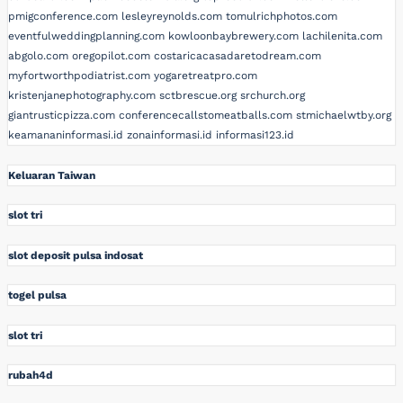
pmigconference.com
lesleyreynolds.com
tomulrichphotos.com
eventfulweddingplanning.com
kowloonbaybrewery.com
lachilenita.com
abgolo.com
oregopilot.com
costaricacasadaretodream.com
myfortworthpodiatrist.com
yogaretreatpro.com
kristenjanephotography.com
sctbrescue.org
srchurch.org
giantrusticpizza.com
conferencecallstomeatballs.com
stmichaelwtby.org
keamananinformasi.id
zonainformasi.id
informasi123.id
Keluaran Taiwan
slot tri
slot deposit pulsa indosat
togel pulsa
slot tri
rubah4d