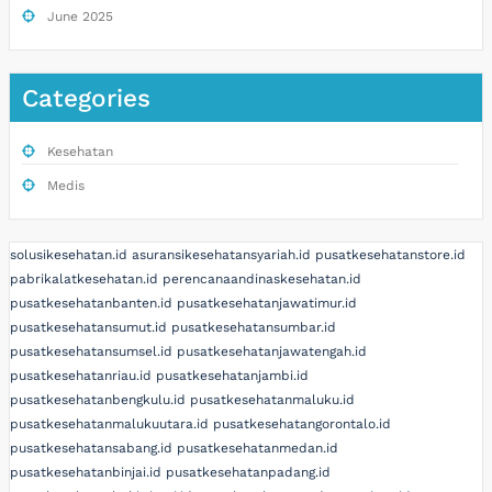
June 2025
Categories
Kesehatan
Medis
solusikesehatan.id
asuransikesehatansyariah.id
pusatkesehatanstore.id
pabrikalatkesehatan.id
perencanaandinaskesehatan.id
pusatkesehatanbanten.id
pusatkesehatanjawatimur.id
pusatkesehatansumut.id
pusatkesehatansumbar.id
pusatkesehatansumsel.id
pusatkesehatanjawatengah.id
pusatkesehatanriau.id
pusatkesehatanjambi.id
pusatkesehatanbengkulu.id
pusatkesehatanmaluku.id
pusatkesehatanmalukuutara.id
pusatkesehatangorontalo.id
pusatkesehatansabang.id
pusatkesehatanmedan.id
pusatkesehatanbinjai.id
pusatkesehatanpadang.id