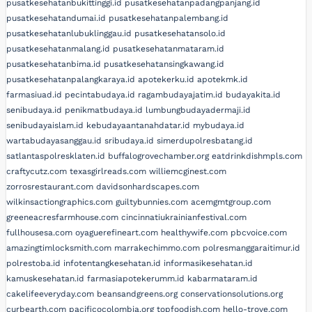
pusatkesehatanbukittinggi.id
pusatkesehatanpadangpanjang.id
pusatkesehatandumai.id
pusatkesehatanpalembang.id
pusatkesehatanlubuklinggau.id
pusatkesehatansolo.id
pusatkesehatanmalang.id
pusatkesehatanmataram.id
pusatkesehatanbima.id
pusatkesehatansingkawang.id
pusatkesehatanpalangkaraya.id
apotekerku.id
apotekmk.id
farmasiuad.id
pecintabudaya.id
ragambudayajatim.id
budayakita.id
senibudaya.id
penikmatbudaya.id
lumbungbudayadermaji.id
senibudayaislam.id
kebudayaantanahdatar.id
mybudaya.id
wartabudayasanggau.id
sribudaya.id
simerdupolresbatang.id
satlantaspolresklaten.id
buffalogrovechamber.org
eatdrinkdishmpls.com
craftycutz.com
texasgirlreads.com
williemcginest.com
zorrosrestaurant.com
davidsonhardscapes.com
wilkinsactiongraphics.com
guiltybunnies.com
acemgmtgroup.com
greeneacresfarmhouse.com
cincinnatiukrainianfestival.com
fullhousesa.com
oyaguerefineart.com
healthywife.com
pbcvoice.com
amazingtimlocksmith.com
marrakechimmo.com
polresmanggaraitimur.id
polrestoba.id
infotentangkesehatan.id
informasikesehatan.id
kamuskesehatan.id
farmasiapotekerumm.id
kabarmataram.id
cakelifeeveryday.com
beansandgreens.org
conservationsolutions.org
curbearth.com
pacificocolombia.org
topfoodish.com
hello-trove.com