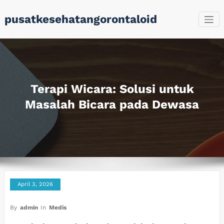
Skip
pusatkesehatangorontaloid
to
content
Terapi Wicara: Solusi untuk
Masalah Bicara pada Dewasa
April 3, 2026
By
admin
In
Medis