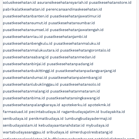
solusikesehatan.id
asuransikesehatansyariah.id
pusatkesehatanstore.id
pabrikalatkesehatan.id
perencanaandinaskesehatan.id
pusatkesehatanbanten.id
pusatkesehatanjawatimur.id
pusatkesehatansumut.id
pusatkesehatansumbar.id
pusatkesehatansumsel.id
pusatkesehatanjawatengah.id
pusatkesehatanriau.id
pusatkesehatanjambi.id
pusatkesehatanbengkulu.id
pusatkesehatanmaluku.id
pusatkesehatanmalukuutara.id
pusatkesehatangorontalo.id
pusatkesehatansabang.id
pusatkesehatanmedan.id
pusatkesehatanbinjai.id
pusatkesehatanpadang.id
pusatkesehatanbukittinggi.id
pusatkesehatanpadangpanjang.id
pusatkesehatandumai.id
pusatkesehatanpalembang.id
pusatkesehatanlubuklinggau.id
pusatkesehatansolo.id
pusatkesehatanmalang.id
pusatkesehatanmataram.id
pusatkesehatanbima.id
pusatkesehatansingkawang.id
pusatkesehatanpalangkaraya.id
apotekerku.id
apotekmk.id
farmasiuad.id
pecintabudaya.id
ragambudayajatim.id
budayakita.id
senibudaya.id
penikmatbudaya.id
lumbungbudayadermaji.id
senibudayaislam.id
kebudayaantanahdatar.id
mybudaya.id
wartabudayasanggau.id
sribudaya.id
simerdupolresbatang.id
satlantaspolresklaten.id
buffalogrovechamber.org
eatdrinkdishmpls.com