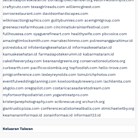
craftycutz.com
texasgirlreads.com
williemcginest.com
zorrosrestaurant.com
davidsonhardscapes.com
wilkinsactiongraphics.com
guiltybunnies.com
acemgmtgroup.com
greeneacresfarmhouse.com
cincinnatiukrainianfestival.com
fullhousesa.com
oyaguerefineart.com
healthywife.com
pbcvoice.com
amazingtimlocksmith.com
marrakechimmo.com
polresmanggaraitimur.id
polrestoba.id
infotentangkesehatan.id
informasikesehatan.id
kamuskesehatan.id
farmasiapotekerumm.id
kabarmataram.id
cakelifeeveryday.com
beansandgreens.org
conservationsolutions.org
curbearth.com
pacificocolombia.org
topfoodish.com
hello-trove.com
pmigconference.com
lesleyreynolds.com
tomulrichphotos.com
eventfulweddingplanning.com
kowloonbaybrewery.com
lachilenita.com
abgolo.com
oregopilot.com
costaricacasadaretodream.com
myfortworthpodiatrist.com
yogaretreatpro.com
kristenjanephotography.com
sctbrescue.org
srchurch.org
giantrusticpizza.com
conferencecallstomeatballs.com
stmichaelwtby.org
keamananinformasi.id
zonainformasi.id
informasi123.id
Keluaran Taiwan