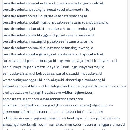
pusatkesehatanmalukuutara.id
pusatkesehatangorontalo.id
pusatkesehatansabang.id
pusatkesehatanmedan.id
pusatkesehatanbinjai.id
pusatkesehatanpadang.id
pusatkesehatanbukittinggi.id
pusatkesehatanpadangpanjang.id
pusatkesehatandumai.id
pusatkesehatanpalembang.id
pusatkesehatanlubuklinggau.id
pusatkesehatansolo.id
pusatkesehatanmalang.id
pusatkesehatanmataram.id
pusatkesehatanbima.id
pusatkesehatansingkawang.id
pusatkesehatanpalangkaraya.id
apotekerku.id
apotekmk.id
farmasiuad.id
pecintabudaya.id
ragambudayajatim.id
budayakita.id
senibudaya.id
penikmatbudaya.id
lumbungbudayadermaji.id
senibudayaislam.id
kebudayaantanahdatar.id
mybudaya.id
wartabudayasanggau.id
sribudaya.id
simerdupolresbatang.id
satlantaspolresklaten.id
buffalogrovechamber.org
eatdrinkdishmpls.com
craftycutz.com
texasgirlreads.com
williemcginest.com
zorrosrestaurant.com
davidsonhardscapes.com
wilkinsactiongraphics.com
guiltybunnies.com
acemgmtgroup.com
greeneacresfarmhouse.com
cincinnatiukrainianfestival.com
fullhousesa.com
oyaguerefineart.com
healthywife.com
pbcvoice.com
amazingtimlocksmith.com
marrakechimmo.com
polresmanggaraitimur.id