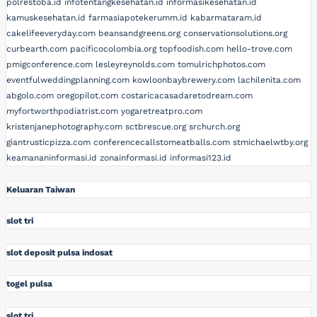
polrestoba.id
infotentangkesehatan.id
informasikesehatan.id
kamuskesehatan.id
farmasiapotekerumm.id
kabarmataram.id
cakelifeeveryday.com
beansandgreens.org
conservationsolutions.org
curbearth.com
pacificocolombia.org
topfoodish.com
hello-trove.com
pmigconference.com
lesleyreynolds.com
tomulrichphotos.com
eventfulweddingplanning.com
kowloonbaybrewery.com
lachilenita.com
abgolo.com
oregopilot.com
costaricacasadaretodream.com
myfortworthpodiatrist.com
yogaretreatpro.com
kristenjanephotography.com
sctbrescue.org
srchurch.org
giantrusticpizza.com
conferencecallstomeatballs.com
stmichaelwtby.org
keamananinformasi.id
zonainformasi.id
informasi123.id
Keluaran Taiwan
slot tri
slot deposit pulsa indosat
togel pulsa
slot tri