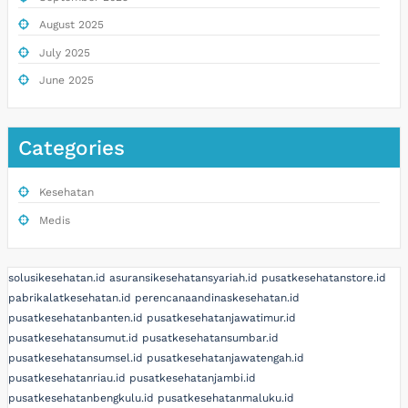
August 2025
July 2025
June 2025
Categories
Kesehatan
Medis
solusikesehatan.id
asuransikesehatansyariah.id
pusatkesehatanstore.id
pabrikalatkesehatan.id
perencanaandinaskesehatan.id
pusatkesehatanbanten.id
pusatkesehatanjawatimur.id
pusatkesehatansumut.id
pusatkesehatansumbar.id
pusatkesehatansumsel.id
pusatkesehatanjawatengah.id
pusatkesehatanriau.id
pusatkesehatanjambi.id
pusatkesehatanbengkulu.id
pusatkesehatanmaluku.id