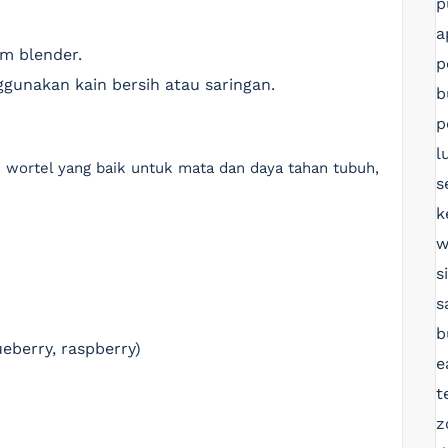
p
a
am blender.
p
ggunakan kain bersih atau saringan.
b
p
l
i wortel yang baik untuk mata dan daya tahan tubuh,
s
k
w
s
s
b
ueberry, raspberry)
e
t
z