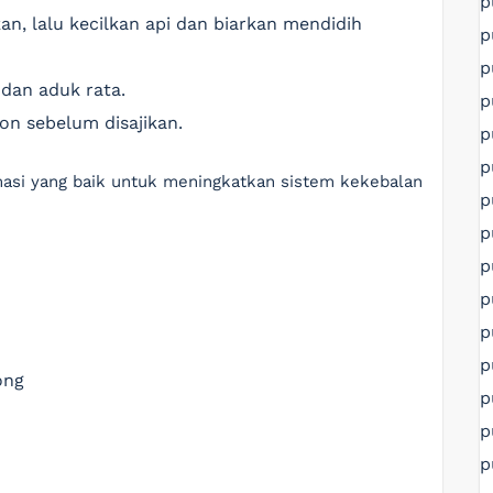
p
, lalu kecilkan api dan biarkan mendidih
p
p
 dan aduk rata.
p
on sebelum disajikan.
p
p
lamasi yang baik untuk meningkatkan sistem kekebalan
p
p
p
p
p
p
ong
p
p
p