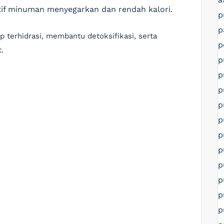
atif minuman menyegarkan dan rendah kalori.
p
p
p terhidrasi, membantu detoksifikasi, serta
p
.
p
p
p
p
p
p
p
p
p
p
p