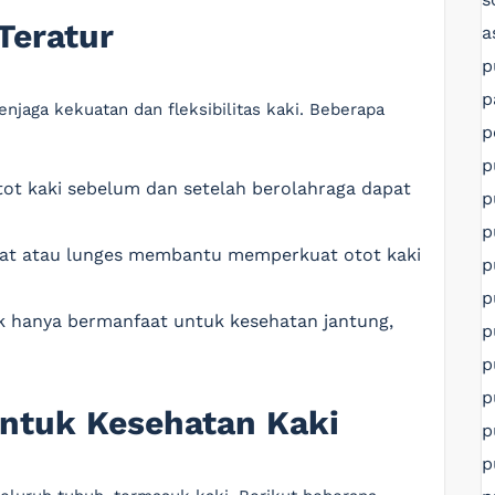
Teratur
a
p
p
jaga kekuatan dan fleksibilitas kaki. Beberapa
p
p
ot kaki sebelum dan setelah berolahraga dapat
p
p
quat atau lunges membantu memperkuat otot kaki
p
p
idak hanya bermanfaat untuk kesehatan jantung,
p
p
p
 untuk Kesehatan Kaki
p
p