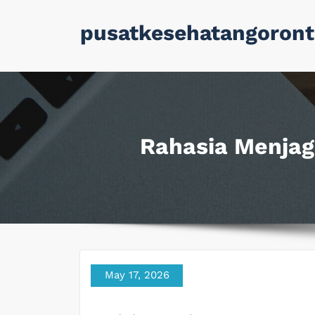
Skip
pusatkesehatangoront
to
content
Rahasia Menjaga
May 17, 2026