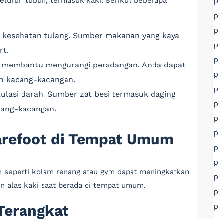
p
eluruh tubuh, termasuk kaki. Berikut beberapa
p
p
k kesehatan tulang. Sumber makanan yang kaya
p
rt.
p
 membantu mengurangi peradangan. Anda dapat
p
n kacang-kacangan.
p
kulasi darah. Sumber zat besi termasuk daging
p
cang-kacangan.
p
p
Barefoot di Tempat Umum
p
p
m seperti kolam renang atau gym dapat meningkatkan
p
kan alas kaki saat berada di tempat umum.
p
p
 Terangkat