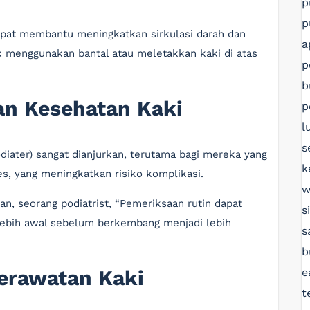
p
p
dapat membantu meningkatkan sirkulasi darah dan
a
menggunakan bantal atau meletakkan kaki di atas
p
b
an Kesehatan Kaki
p
l
s
odiater) sangat dianjurkan, terutama bagi mereka yang
k
s, yang meningkatkan risiko komplikasi.
w
an, seorang podiatrist, “Pemeriksaan rutin dapat
s
ebih awal sebelum berkembang menjadi lebih
s
b
e
erawatan Kaki
t