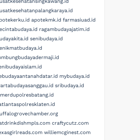
usatkesehatansingkawang.id
usatkesehatanpalangkaraya.id
potekerku.id
apotekmk.id
farmasiuad.id
ecintabudaya.id
ragambudayajatim.id
udayakita.id
senibudaya.id
enikmatbudaya.id
umbungbudayadermaji.id
enibudayaislam.id
ebudayaantanahdatar.id
mybudaya.id
artabudayasanggau.id
sribudaya.id
imerdupolresbatang.id
atlantaspolresklaten.id
uffalogrovechamber.org
atdrinkdishmpls.com
craftycutz.com
exasgirlreads.com
williemcginest.com