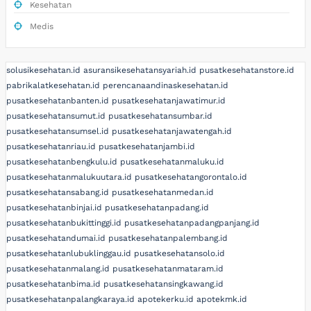
Kesehatan
Medis
solusikesehatan.id
asuransikesehatansyariah.id
pusatkesehatanstore.id
pabrikalatkesehatan.id
perencanaandinaskesehatan.id
pusatkesehatanbanten.id
pusatkesehatanjawatimur.id
pusatkesehatansumut.id
pusatkesehatansumbar.id
pusatkesehatansumsel.id
pusatkesehatanjawatengah.id
pusatkesehatanriau.id
pusatkesehatanjambi.id
pusatkesehatanbengkulu.id
pusatkesehatanmaluku.id
pusatkesehatanmalukuutara.id
pusatkesehatangorontalo.id
pusatkesehatansabang.id
pusatkesehatanmedan.id
pusatkesehatanbinjai.id
pusatkesehatanpadang.id
pusatkesehatanbukittinggi.id
pusatkesehatanpadangpanjang.id
pusatkesehatandumai.id
pusatkesehatanpalembang.id
pusatkesehatanlubuklinggau.id
pusatkesehatansolo.id
pusatkesehatanmalang.id
pusatkesehatanmataram.id
pusatkesehatanbima.id
pusatkesehatansingkawang.id
pusatkesehatanpalangkaraya.id
apotekerku.id
apotekmk.id