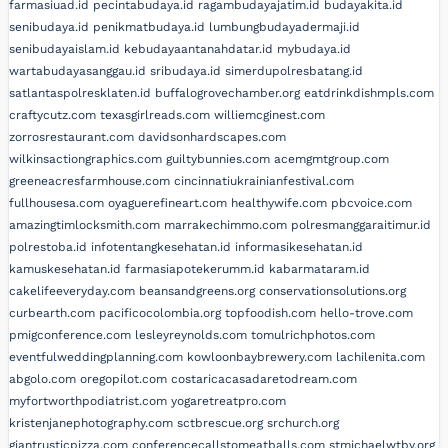
farmasiuad.id
pecintabudaya.id
ragambudayajatim.id
budayakita.id
senibudaya.id
penikmatbudaya.id
lumbungbudayadermaji.id
senibudayaislam.id
kebudayaantanahdatar.id
mybudaya.id
wartabudayasanggau.id
sribudaya.id
simerdupolresbatang.id
satlantaspolresklaten.id
buffalogrovechamber.org
eatdrinkdishmpls.com
craftycutz.com
texasgirlreads.com
williemcginest.com
zorrosrestaurant.com
davidsonhardscapes.com
wilkinsactiongraphics.com
guiltybunnies.com
acemgmtgroup.com
greeneacresfarmhouse.com
cincinnatiukrainianfestival.com
fullhousesa.com
oyaguerefineart.com
healthywife.com
pbcvoice.com
amazingtimlocksmith.com
marrakechimmo.com
polresmanggaraitimur.id
polrestoba.id
infotentangkesehatan.id
informasikesehatan.id
kamuskesehatan.id
farmasiapotekerumm.id
kabarmataram.id
cakelifeeveryday.com
beansandgreens.org
conservationsolutions.org
curbearth.com
pacificocolombia.org
topfoodish.com
hello-trove.com
pmigconference.com
lesleyreynolds.com
tomulrichphotos.com
eventfulweddingplanning.com
kowloonbaybrewery.com
lachilenita.com
abgolo.com
oregopilot.com
costaricacasadaretodream.com
myfortworthpodiatrist.com
yogaretreatpro.com
kristenjanephotography.com
sctbrescue.org
srchurch.org
giantrusticpizza.com
conferencecallstomeatballs.com
stmichaelwtby.org