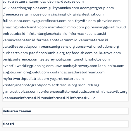
zorrosrestaurant.com
davidsonhardscapes.com
wilkinsactiongraphics.com
guiltybunnies.com
acemgmtgroup.com
greeneacresfarmhouse.com
cincinnatiukrainianfestival.com
fullhousesa.com
oyaguerefineart.com
healthywife.com
pbcvoice.com
amazingtimlocksmith.com
marrakechimmo.com
polresmanggaraitimur.id
polrestoba.id
infotentangkesehatan.id
informasikesehatan.id
kamuskesehatan.id
farmasiapotekerumm.id
kabarmataram.id
cakelifeeveryday.com
beansandgreens.org
conservationsolutions.org
curbearth.com
pacificocolombia.org
topfoodish.com
hello-trove.com
pmigconference.com
lesleyreynolds.com
tomulrichphotos.com
eventfulweddingplanning.com
kowloonbaybrewery.com
lachilenita.com
abgolo.com
oregopilot.com
costaricacasadaretodream.com
myfortworthpodiatrist.com
yogaretreatpro.com
kristenjanephotography.com
sctbrescue.org
srchurch.org
giantrusticpizza.com
conferencecallstomeatballs.com
stmichaelwtby.org
keamananinformasi.id
zonainformasi.id
informasi123.id
Keluaran Taiwan
slot tri