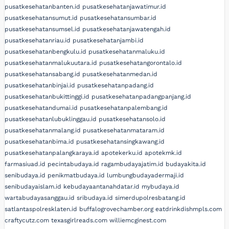
pusatkesehatanbanten.id
pusatkesehatanjawatimur.id
pusatkesehatansumut.id
pusatkesehatansumbar.id
pusatkesehatansumsel.id
pusatkesehatanjawatengah.id
pusatkesehatanriau.id
pusatkesehatanjambi.id
pusatkesehatanbengkulu.id
pusatkesehatanmaluku.id
pusatkesehatanmalukuutara.id
pusatkesehatangorontalo.id
pusatkesehatansabang.id
pusatkesehatanmedan.id
pusatkesehatanbinjai.id
pusatkesehatanpadang.id
pusatkesehatanbukittinggi.id
pusatkesehatanpadangpanjang.id
pusatkesehatandumai.id
pusatkesehatanpalembang.id
pusatkesehatanlubuklinggau.id
pusatkesehatansolo.id
pusatkesehatanmalang.id
pusatkesehatanmataram.id
pusatkesehatanbima.id
pusatkesehatansingkawang.id
pusatkesehatanpalangkaraya.id
apotekerku.id
apotekmk.id
farmasiuad.id
pecintabudaya.id
ragambudayajatim.id
budayakita.id
senibudaya.id
penikmatbudaya.id
lumbungbudayadermaji.id
senibudayaislam.id
kebudayaantanahdatar.id
mybudaya.id
wartabudayasanggau.id
sribudaya.id
simerdupolresbatang.id
satlantaspolresklaten.id
buffalogrovechamber.org
eatdrinkdishmpls.com
craftycutz.com
texasgirlreads.com
williemcginest.com