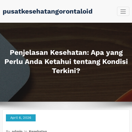
Skip
pusatkesehatangorontaloid
to
content
Penjelasan Kesehatan: Apa yang
Perlu Anda Ketahui tentang Kondisi
Terkini?
April 6, 2026
By
admin
In
Kesehatan