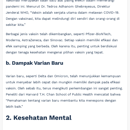
Vaksinasi merupakan salah satu alat paling efektif dalam memerangi
pandemi ini. Menurut Dr. Tedros Adhanom Ghebreyesus, Direktur
Jenderal WHO, “Vaksin adalah senjata utama dalam melawan COVID-19.
Dengan vaksinasi, kita dapat melindungi diri sendiri dan orang-orang di
sekitar kita.”
Berbagai jenis vaksin telah dikembangkan, seperti Pfizer-BioNTech,
Moderna, AstraZeneca, dan Sinovac. Setiap vaksin memiliki efikasi dan
efek samping yang berbeda. Oleh karena itu, penting untuk berdiskusi
dengan tenaga kesehatan mengenai pilihan vaksin yang tepat.
b. Dampak Varian Baru
Varian baru, seperti Delta dan Omicron, telah menunjukkan kemampuan
untuk menyebar lebih cepat dan mungkin memiliki dampak pada efikasi
vaksin. Oleh sebab itu, terus mengikuti perkembangan ini sangat penting.
Peneliti dari Harvard T.H. Chan School of Public Health mencatat bahwa
“Pemahaman tentang varian baru membantu kita merespons dengan
lebih baik.”
2. Kesehatan Mental