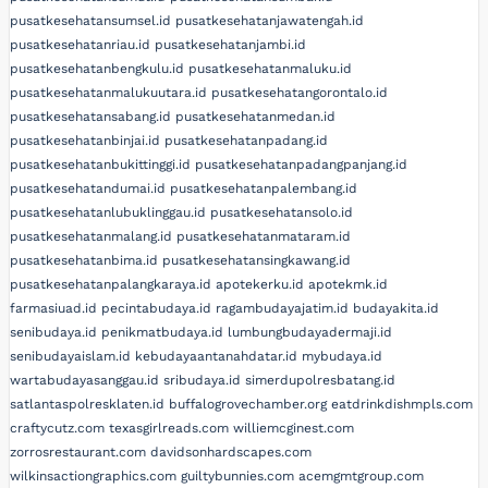
pusatkesehatansumsel.id
pusatkesehatanjawatengah.id
pusatkesehatanriau.id
pusatkesehatanjambi.id
pusatkesehatanbengkulu.id
pusatkesehatanmaluku.id
pusatkesehatanmalukuutara.id
pusatkesehatangorontalo.id
pusatkesehatansabang.id
pusatkesehatanmedan.id
pusatkesehatanbinjai.id
pusatkesehatanpadang.id
pusatkesehatanbukittinggi.id
pusatkesehatanpadangpanjang.id
pusatkesehatandumai.id
pusatkesehatanpalembang.id
pusatkesehatanlubuklinggau.id
pusatkesehatansolo.id
pusatkesehatanmalang.id
pusatkesehatanmataram.id
pusatkesehatanbima.id
pusatkesehatansingkawang.id
pusatkesehatanpalangkaraya.id
apotekerku.id
apotekmk.id
farmasiuad.id
pecintabudaya.id
ragambudayajatim.id
budayakita.id
senibudaya.id
penikmatbudaya.id
lumbungbudayadermaji.id
senibudayaislam.id
kebudayaantanahdatar.id
mybudaya.id
wartabudayasanggau.id
sribudaya.id
simerdupolresbatang.id
satlantaspolresklaten.id
buffalogrovechamber.org
eatdrinkdishmpls.com
craftycutz.com
texasgirlreads.com
williemcginest.com
zorrosrestaurant.com
davidsonhardscapes.com
wilkinsactiongraphics.com
guiltybunnies.com
acemgmtgroup.com