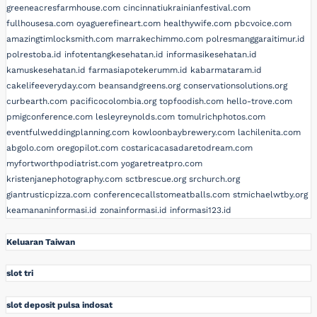
greeneacresfarmhouse.com
cincinnatiukrainianfestival.com
fullhousesa.com
oyaguerefineart.com
healthywife.com
pbcvoice.com
amazingtimlocksmith.com
marrakechimmo.com
polresmanggaraitimur.id
polrestoba.id
infotentangkesehatan.id
informasikesehatan.id
kamuskesehatan.id
farmasiapotekerumm.id
kabarmataram.id
cakelifeeveryday.com
beansandgreens.org
conservationsolutions.org
curbearth.com
pacificocolombia.org
topfoodish.com
hello-trove.com
pmigconference.com
lesleyreynolds.com
tomulrichphotos.com
eventfulweddingplanning.com
kowloonbaybrewery.com
lachilenita.com
abgolo.com
oregopilot.com
costaricacasadaretodream.com
myfortworthpodiatrist.com
yogaretreatpro.com
kristenjanephotography.com
sctbrescue.org
srchurch.org
giantrusticpizza.com
conferencecallstomeatballs.com
stmichaelwtby.org
keamananinformasi.id
zonainformasi.id
informasi123.id
Keluaran Taiwan
slot tri
slot deposit pulsa indosat