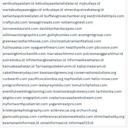
senibudayaislam.id
kebudayaantanahdatar.id
mybudaya.id
wartabudayasanggau.id
sribudaya.id
simerdupolresbatang.id
satlantaspolresklaten.id
buffalogrovechamber.org
eatdrinkdishmpls.com
craftycutz.com
texasgirlreads.com
williemcginest.com
zorrosrestaurant.com
davidsonhardscapes.com
wilkinsactiongraphics.com
guiltybunnies.com
acemgmtgroup.com
greeneacresfarmhouse.com
cincinnatiukrainianfestival.com
fullhousesa.com
oyaguerefineart.com
healthywife.com
pbcvoice.com
amazingtimlocksmith.com
marrakechimmo.com
polresmanggaraitimur.id
polrestoba.id
infotentangkesehatan.id
informasikesehatan.id
kamuskesehatan.id
farmasiapotekerumm.id
kabarmataram.id
cakelifeeveryday.com
beansandgreens.org
conservationsolutions.org
curbearth.com
pacificocolombia.org
topfoodish.com
hello-trove.com
pmigconference.com
lesleyreynolds.com
tomulrichphotos.com
eventfulweddingplanning.com
kowloonbaybrewery.com
lachilenita.com
abgolo.com
oregopilot.com
costaricacasadaretodream.com
myfortworthpodiatrist.com
yogaretreatpro.com
kristenjanephotography.com
sctbrescue.org
srchurch.org
giantrusticpizza.com
conferencecallstomeatballs.com
stmichaelwtby.org
keamananinformasi.id
zonainformasi.id
informasi123.id