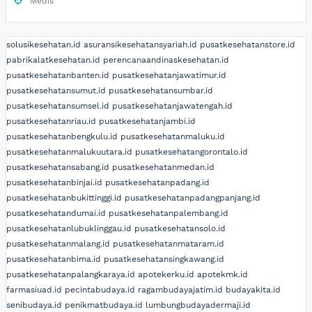
Medis
solusikesehatan.id
asuransikesehatansyariah.id
pusatkesehatanstore.id
pabrikalatkesehatan.id
perencanaandinaskesehatan.id
pusatkesehatanbanten.id
pusatkesehatanjawatimur.id
pusatkesehatansumut.id
pusatkesehatansumbar.id
pusatkesehatansumsel.id
pusatkesehatanjawatengah.id
pusatkesehatanriau.id
pusatkesehatanjambi.id
pusatkesehatanbengkulu.id
pusatkesehatanmaluku.id
pusatkesehatanmalukuutara.id
pusatkesehatangorontalo.id
pusatkesehatansabang.id
pusatkesehatanmedan.id
pusatkesehatanbinjai.id
pusatkesehatanpadang.id
pusatkesehatanbukittinggi.id
pusatkesehatanpadangpanjang.id
pusatkesehatandumai.id
pusatkesehatanpalembang.id
pusatkesehatanlubuklinggau.id
pusatkesehatansolo.id
pusatkesehatanmalang.id
pusatkesehatanmataram.id
pusatkesehatanbima.id
pusatkesehatansingkawang.id
pusatkesehatanpalangkaraya.id
apotekerku.id
apotekmk.id
farmasiuad.id
pecintabudaya.id
ragambudayajatim.id
budayakita.id
senibudaya.id
penikmatbudaya.id
lumbungbudayadermaji.id