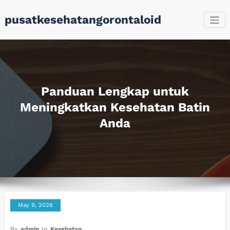
Skip
pusatkesehatangorontaloid
to
content
Panduan Lengkap untuk
Meningkatkan Kesehatan Batin
Anda
May 9, 2026
By
admin
In
Kesehatan