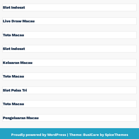
Slot Indosat
Live Draw Macau
Toto Macau
Slot Indosat
Keluaran Macau
Toto Macau
Slot Pulsa Tri
Toto Macau
Pengeluaran Macau
Proudly powered by
WordPress
| Theme:
BusiCare
by
SpiceThemes