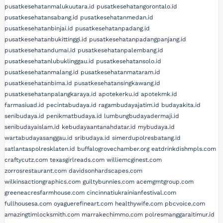
pusatkesehatanmalukuutara.id
pusatkesehatangorontalo.id
pusatkesehatansabang.id
pusatkesehatanmedan.id
pusatkesehatanbinjai.id
pusatkesehatanpadang.id
pusatkesehatanbukittinggi.id
pusatkesehatanpadangpanjang.id
pusatkesehatandumai.id
pusatkesehatanpalembang.id
pusatkesehatanlubuklinggau.id
pusatkesehatansolo.id
pusatkesehatanmalang.id
pusatkesehatanmataram.id
pusatkesehatanbima.id
pusatkesehatansingkawang.id
pusatkesehatanpalangkaraya.id
apotekerku.id
apotekmk.id
farmasiuad.id
pecintabudaya.id
ragambudayajatim.id
budayakita.id
senibudaya.id
penikmatbudaya.id
lumbungbudayadermaji.id
senibudayaislam.id
kebudayaantanahdatar.id
mybudaya.id
wartabudayasanggau.id
sribudaya.id
simerdupolresbatang.id
satlantaspolresklaten.id
buffalogrovechamber.org
eatdrinkdishmpls.com
craftycutz.com
texasgirlreads.com
williemcginest.com
zorrosrestaurant.com
davidsonhardscapes.com
wilkinsactiongraphics.com
guiltybunnies.com
acemgmtgroup.com
greeneacresfarmhouse.com
cincinnatiukrainianfestival.com
fullhousesa.com
oyaguerefineart.com
healthywife.com
pbcvoice.com
amazingtimlocksmith.com
marrakechimmo.com
polresmanggaraitimur.id