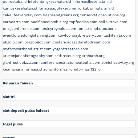
polrestoba.id
infotentangkesehatan.id
informasikesehatan.id
kamuskesehatan.id
farmasiapotekerumm.id
kabarmataram.id
cakelifeeveryday.com
beansandgreens.org
conservationsolutions.org
curbearth.com
pacificocolombia.org
topfoodish.com
hello-trove.com
pmigconference.com
lesleyreynolds.com
tomulrichphotos.com
eventfulweddingplanning.com
kowloonbaybrewery.com
lachilenita.com
abgolo.com
oregopilot.com
costaricacasadaretodream.com
myfortworthpodiatrist.com
yogaretreatpro.com
kristenjanephotography.com
sctbrescue.org
srchurch.org
giantrusticpizza.com
conferencecallstomeatballs.com
stmichaelwtby.org
keamananinformasi.id
zonainformasi.id
informasi123.id
Keluaran Taiwan
slot tri
slot deposit pulsa indosat
togel pulsa
slot tri