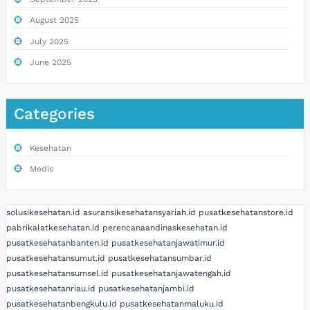
August 2025
July 2025
June 2025
Categories
Kesehatan
Medis
solusikesehatan.id
asuransikesehatansyariah.id
pusatkesehatanstore.id
pabrikalatkesehatan.id
perencanaandinaskesehatan.id
pusatkesehatanbanten.id
pusatkesehatanjawatimur.id
pusatkesehatansumut.id
pusatkesehatansumbar.id
pusatkesehatansumsel.id
pusatkesehatanjawatengah.id
pusatkesehatanriau.id
pusatkesehatanjambi.id
pusatkesehatanbengkulu.id
pusatkesehatanmaluku.id