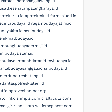
usatkesehatansingkawang.id
usatkesehatanpalangkaraya.id
potekerku.id
apotekmk.id
farmasiuad.id
ecintabudaya.id
ragambudayajatim.id
udayakita.id
senibudaya.id
enikmatbudaya.id
umbungbudayadermaji.id
enibudayaislam.id
ebudayaantanahdatar.id
mybudaya.id
artabudayasanggau.id
sribudaya.id
imerdupolresbatang.id
atlantaspolresklaten.id
uffalogrovechamber.org
atdrinkdishmpls.com
craftycutz.com
exasgirlreads.com
williemcginest.com