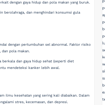
p
erkait dengan gaya hidup dan pola makan yang buruk.
p
utin berolahraga, dan menghindari konsumsi gula
a
p
b
p
l
ndai dengan pertumbuhan sel abnormal. Faktor risiko
s
, dan pola makan.
k
 berkala dan gaya hidup sehat (seperti diet
w
tu mendeteksi kanker lebih awal.
s
s
b
e
am ilmu kesehatan yang sering kali diabaikan. Dalam
t
engalami stres, kecemasan, dan depresi.