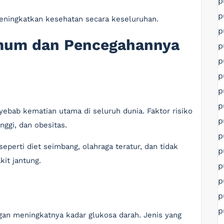
p
p
eningkatkan kesehatan secara keseluruhan.
p
Umum dan Pencegahannya
p
p
p
p
p
ebab kematian utama di seluruh dunia. Faktor risiko
p
nggi, dan obesitas.
p
eperti diet seimbang, olahraga teratur, dan tidak
p
it jantung.
p
p
p
p
gan meningkatnya kadar glukosa darah. Jenis yang