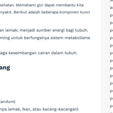
esehatan. Memahami gizi dapat membantu kita
a
yakit. Berikut adalah beberapa komponen kunci
p
p
p
dan lemak; menjadi sumber energi bagi tubuh.
p
enting untuk berfungsinya sistem metabolisme
p
p
njaga keseimbangan cairan dalam tubuh.
p
bang
p
p
p
p
p
u gandum)
p
anpa lemak, ikan, atau kacang-kacangan)