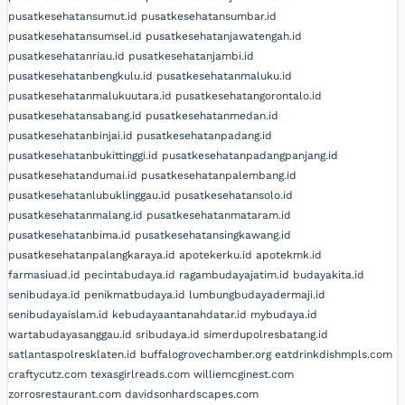
pusatkesehatansumut.id
pusatkesehatansumbar.id
pusatkesehatansumsel.id
pusatkesehatanjawatengah.id
pusatkesehatanriau.id
pusatkesehatanjambi.id
pusatkesehatanbengkulu.id
pusatkesehatanmaluku.id
pusatkesehatanmalukuutara.id
pusatkesehatangorontalo.id
pusatkesehatansabang.id
pusatkesehatanmedan.id
pusatkesehatanbinjai.id
pusatkesehatanpadang.id
pusatkesehatanbukittinggi.id
pusatkesehatanpadangpanjang.id
pusatkesehatandumai.id
pusatkesehatanpalembang.id
pusatkesehatanlubuklinggau.id
pusatkesehatansolo.id
pusatkesehatanmalang.id
pusatkesehatanmataram.id
pusatkesehatanbima.id
pusatkesehatansingkawang.id
pusatkesehatanpalangkaraya.id
apotekerku.id
apotekmk.id
farmasiuad.id
pecintabudaya.id
ragambudayajatim.id
budayakita.id
senibudaya.id
penikmatbudaya.id
lumbungbudayadermaji.id
senibudayaislam.id
kebudayaantanahdatar.id
mybudaya.id
wartabudayasanggau.id
sribudaya.id
simerdupolresbatang.id
satlantaspolresklaten.id
buffalogrovechamber.org
eatdrinkdishmpls.com
craftycutz.com
texasgirlreads.com
williemcginest.com
zorrosrestaurant.com
davidsonhardscapes.com