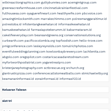
wilkinsactiongraphics.com
guiltybunnies.com
acemgmtgroup.com
greeneacresfarmhouse.com
cincinnatiukrainianfestival.com
fullhousesa.com
oyaguerefineart.com
healthywife.com
pbcvoice.com
amazingtimlocksmith.com
marrakechimmo.com
polresmanggaraitimur.id
polrestoba.id
infotentangkesehatan.id
informasikesehatan.id
kamuskesehatan.id
farmasiapotekerumm.id
kabarmataram.id
cakelifeeveryday.com
beansandgreens.org
conservationsolutions.org
curbearth.com
pacificocolombia.org
topfoodish.com
hello-trove.com
pmigconference.com
lesleyreynolds.com
tomulrichphotos.com
eventfulweddingplanning.com
kowloonbaybrewery.com
lachilenita.com
abgolo.com
oregopilot.com
costaricacasadaretodream.com
myfortworthpodiatrist.com
yogaretreatpro.com
kristenjanephotography.com
sctbrescue.org
srchurch.org
giantrusticpizza.com
conferencecallstomeatballs.com
stmichaelwtby.org
keamananinformasi.id
zonainformasi.id
informasi123.id
Keluaran Taiwan
slot tri