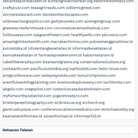
satlantaspolresklaten.id
buffalogrovechamber.org
eatdrinkdishmpls.com
craftycutz.com
texasgirlreads.com
williemcginest.com
zorrosrestaurant.com
davidsonhardscapes.com
wilkinsactiongraphics.com
guiltybunnies.com
acemgmtgroup.com
greeneacresfarmhouse.com
cincinnatiukrainianfestival.com
fullhousesa.com
oyaguerefineart.com
healthywife.com
pbcvoice.com
amazingtimlocksmith.com
marrakechimmo.com
polresmanggaraitimur.id
polrestoba.id
infotentangkesehatan.id
informasikesehatan.id
kamuskesehatan.id
farmasiapotekerumm.id
kabarmataram.id
cakelifeeveryday.com
beansandgreens.org
conservationsolutions.org
curbearth.com
pacificocolombia.org
topfoodish.com
hello-trove.com
pmigconference.com
lesleyreynolds.com
tomulrichphotos.com
eventfulweddingplanning.com
kowloonbaybrewery.com
lachilenita.com
abgolo.com
oregopilot.com
costaricacasadaretodream.com
myfortworthpodiatrist.com
yogaretreatpro.com
kristenjanephotography.com
sctbrescue.org
srchurch.org
giantrusticpizza.com
conferencecallstomeatballs.com
stmichaelwtby.org
keamananinformasi.id
zonainformasi.id
informasi123.id
Keluaran Taiwan