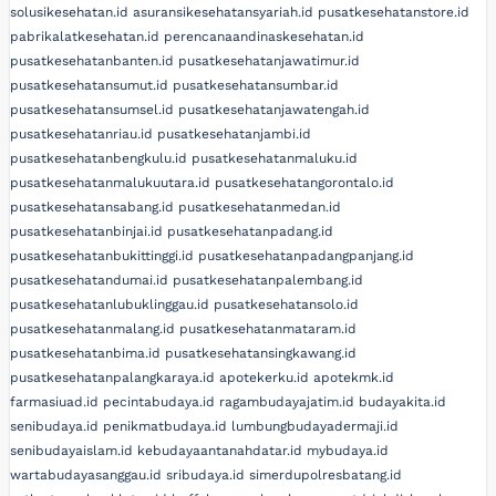
solusikesehatan.id
asuransikesehatansyariah.id
pusatkesehatanstore.id
pabrikalatkesehatan.id
perencanaandinaskesehatan.id
pusatkesehatanbanten.id
pusatkesehatanjawatimur.id
pusatkesehatansumut.id
pusatkesehatansumbar.id
pusatkesehatansumsel.id
pusatkesehatanjawatengah.id
pusatkesehatanriau.id
pusatkesehatanjambi.id
pusatkesehatanbengkulu.id
pusatkesehatanmaluku.id
pusatkesehatanmalukuutara.id
pusatkesehatangorontalo.id
pusatkesehatansabang.id
pusatkesehatanmedan.id
pusatkesehatanbinjai.id
pusatkesehatanpadang.id
pusatkesehatanbukittinggi.id
pusatkesehatanpadangpanjang.id
pusatkesehatandumai.id
pusatkesehatanpalembang.id
pusatkesehatanlubuklinggau.id
pusatkesehatansolo.id
pusatkesehatanmalang.id
pusatkesehatanmataram.id
pusatkesehatanbima.id
pusatkesehatansingkawang.id
pusatkesehatanpalangkaraya.id
apotekerku.id
apotekmk.id
farmasiuad.id
pecintabudaya.id
ragambudayajatim.id
budayakita.id
senibudaya.id
penikmatbudaya.id
lumbungbudayadermaji.id
senibudayaislam.id
kebudayaantanahdatar.id
mybudaya.id
wartabudayasanggau.id
sribudaya.id
simerdupolresbatang.id