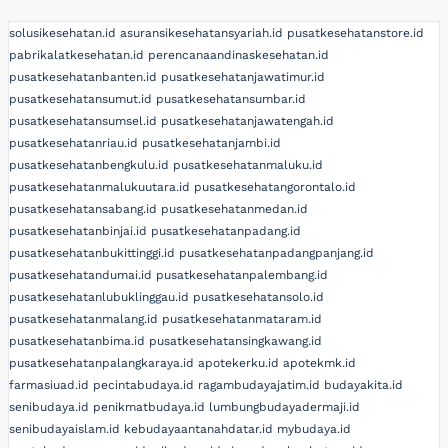
solusikesehatan.id
asuransikesehatansyariah.id
pusatkesehatanstore.id
pabrikalatkesehatan.id
perencanaandinaskesehatan.id
pusatkesehatanbanten.id
pusatkesehatanjawatimur.id
pusatkesehatansumut.id
pusatkesehatansumbar.id
pusatkesehatansumsel.id
pusatkesehatanjawatengah.id
pusatkesehatanriau.id
pusatkesehatanjambi.id
pusatkesehatanbengkulu.id
pusatkesehatanmaluku.id
pusatkesehatanmalukuutara.id
pusatkesehatangorontalo.id
pusatkesehatansabang.id
pusatkesehatanmedan.id
pusatkesehatanbinjai.id
pusatkesehatanpadang.id
pusatkesehatanbukittinggi.id
pusatkesehatanpadangpanjang.id
pusatkesehatandumai.id
pusatkesehatanpalembang.id
pusatkesehatanlubuklinggau.id
pusatkesehatansolo.id
pusatkesehatanmalang.id
pusatkesehatanmataram.id
pusatkesehatanbima.id
pusatkesehatansingkawang.id
pusatkesehatanpalangkaraya.id
apotekerku.id
apotekmk.id
farmasiuad.id
pecintabudaya.id
ragambudayajatim.id
budayakita.id
senibudaya.id
penikmatbudaya.id
lumbungbudayadermaji.id
senibudayaislam.id
kebudayaantanahdatar.id
mybudaya.id