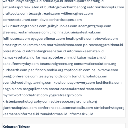
wartabudayasanggau.id
sribudaya.id
simerdupolresbatang.id
satlantaspolresklaten.id
buffalogrovechamber.org
eatdrinkdishmpls.com
craftycutz.com
texasgirlreads.com
williemcginest.com
zorrosrestaurant.com
davidsonhardscapes.com
wilkinsactiongraphics.com
guiltybunnies.com
acemgmtgroup.com
greeneacresfarmhouse.com
cincinnatiukrainianfestival.com
fullhousesa.com
oyaguerefineart.com
healthywife.com
pbcvoice.com
amazingtimlocksmith.com
marrakechimmo.com
polresmanggaraitimur.id
polrestoba.id
infotentangkesehatan.id
informasikesehatan.id
kamuskesehatan.id
farmasiapotekerumm.id
kabarmataram.id
cakelifeeveryday.com
beansandgreens.org
conservationsolutions.org
curbearth.com
pacificocolombia.org
topfoodish.com
hello-trove.com
pmigconference.com
lesleyreynolds.com
tomulrichphotos.com
eventfulweddingplanning.com
kowloonbaybrewery.com
lachilenita.com
abgolo.com
oregopilot.com
costaricacasadaretodream.com
myfortworthpodiatrist.com
yogaretreatpro.com
kristenjanephotography.com
sctbrescue.org
srchurch.org
giantrusticpizza.com
conferencecallstomeatballs.com
stmichaelwtby.org
keamananinformasi.id
zonainformasi.id
informasi123.id
Keluaran Taiwan