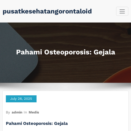
Skip
pusatkesehatangorontaloid
to
content
Pahami Osteoporosis: Gejala
July 26, 2025
By
admin
In
Medis
Pahami Osteoporosis: Gejala