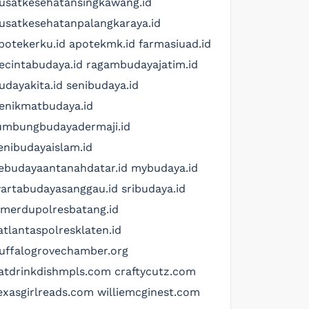
usatkesehatansingkawang.id
usatkesehatanpalangkaraya.id
potekerku.id
apotekmk.id
farmasiuad.id
ecintabudaya.id
ragambudayajatim.id
udayakita.id
senibudaya.id
enikmatbudaya.id
umbungbudayadermaji.id
enibudayaislam.id
ebudayaantanahdatar.id
mybudaya.id
artabudayasanggau.id
sribudaya.id
imerdupolresbatang.id
atlantaspolresklaten.id
uffalogrovechamber.org
atdrinkdishmpls.com
craftycutz.com
exasgirlreads.com
williemcginest.com