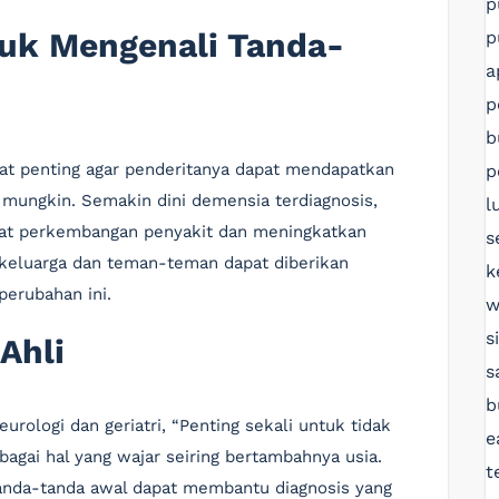
p
uk Mengenali Tanda-
p
a
p
b
at penting agar penderitanya dapat mendapatkan
p
 mungkin. Semakin dini demensia terdiagnosis,
l
at perkembangan penyakit dan meningkatkan
s
u, keluarga dan teman-teman dapat diberikan
k
perubahan ini.
w
s
Ahli
s
b
urologi dan geriatri, “Penting sekali untuk tidak
e
gai hal yang wajar seiring bertambahnya usia.
t
tanda-tanda awal dapat membantu diagnosis yang