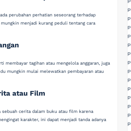
p
p
pada perubahan perhatian seseorang terhadap
p
 mungkin menjadi kurang peduli tentang cara
p
p
uangan
p
p
p
ti membayar tagihan atau mengelola anggaran, juga
p
ividu mungkin mulai melewatkan pembayaran atau
p
p
rita atau Film
p
p
a sebuah cerita dalam buku atau film karena
p
gingat karakter, ini dapat menjadi tanda adanya
p