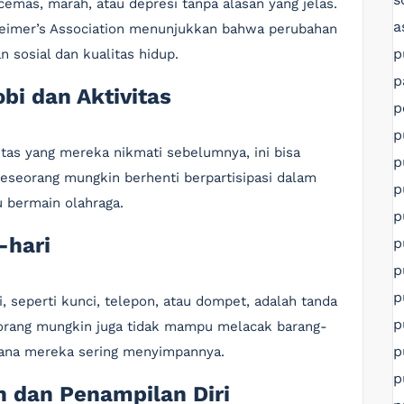
cemas, marah, atau depresi tanpa alasan yang jelas.
a
zheimer’s Association menunjukkan bahwa perubahan
p
 sosial dan kualitas hidup.
p
bi dan Aktivitas
p
p
itas yang mereka nikmati sebelumnya, ini bisa
p
seseorang mungkin berhenti berpartisipasi dalam
p
u bermain olahraga.
p
-hari
p
p
p
, seperti kunci, telepon, atau dompet, adalah tanda
p
seorang mungkin juga tidak mampu melacak barang-
p
 mana mereka sering menyimpannya.
p
 dan Penampilan Diri