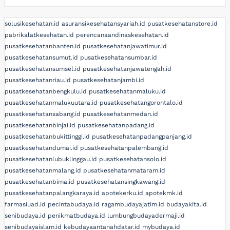
solusikesehatan.id
asuransikesehatansyariah.id
pusatkesehatanstore.id
pabrikalatkesehatan.id
perencanaandinaskesehatan.id
pusatkesehatanbanten.id
pusatkesehatanjawatimur.id
pusatkesehatansumut.id
pusatkesehatansumbar.id
pusatkesehatansumsel.id
pusatkesehatanjawatengah.id
pusatkesehatanriau.id
pusatkesehatanjambi.id
pusatkesehatanbengkulu.id
pusatkesehatanmaluku.id
pusatkesehatanmalukuutara.id
pusatkesehatangorontalo.id
pusatkesehatansabang.id
pusatkesehatanmedan.id
pusatkesehatanbinjai.id
pusatkesehatanpadang.id
pusatkesehatanbukittinggi.id
pusatkesehatanpadangpanjang.id
pusatkesehatandumai.id
pusatkesehatanpalembang.id
pusatkesehatanlubuklinggau.id
pusatkesehatansolo.id
pusatkesehatanmalang.id
pusatkesehatanmataram.id
pusatkesehatanbima.id
pusatkesehatansingkawang.id
pusatkesehatanpalangkaraya.id
apotekerku.id
apotekmk.id
farmasiuad.id
pecintabudaya.id
ragambudayajatim.id
budayakita.id
senibudaya.id
penikmatbudaya.id
lumbungbudayadermaji.id
senibudayaislam.id
kebudayaantanahdatar.id
mybudaya.id