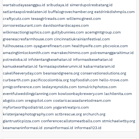
wartabudayasanggau.id
sribudaya.id
simerdupolresbatang.id
satlantaspolresklaten.id
buffalogrovechamber.org
eatdrinkdishmpls.com
craftycutz.com
texasgirlreads.com
williemcginest.com
zorrosrestaurant.com
davidsonhardscapes.com
wilkinsactiongraphics.com
guiltybunnies.com
acemgmtgroup.com
greeneacresfarmhouse.com
cincinnatiukrainianfestival.com
fullhousesa.com
oyaguerefineart.com
healthywife.com
pbcvoice.com
amazingtimlocksmith.com
marrakechimmo.com
polresmanggaraitimur.id
polrestoba.id
infotentangkesehatan.id
informasikesehatan.id
kamuskesehatan.id
farmasiapotekerumm.id
kabarmataram.id
cakelifeeveryday.com
beansandgreens.org
conservationsolutions.org
curbearth.com
pacificocolombia.org
topfoodish.com
hello-trove.com
pmigconference.com
lesleyreynolds.com
tomulrichphotos.com
eventfulweddingplanning.com
kowloonbaybrewery.com
lachilenita.com
abgolo.com
oregopilot.com
costaricacasadaretodream.com
myfortworthpodiatrist.com
yogaretreatpro.com
kristenjanephotography.com
sctbrescue.org
srchurch.org
giantrusticpizza.com
conferencecallstomeatballs.com
stmichaelwtby.org
keamananinformasi.id
zonainformasi.id
informasi123.id