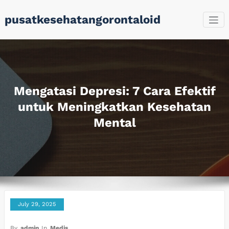
Skip
pusatkesehatangorontaloid
to
content
Mengatasi Depresi: 7 Cara Efektif
untuk Meningkatkan Kesehatan
Mental
July 29, 2025
By
admin
In
Medis