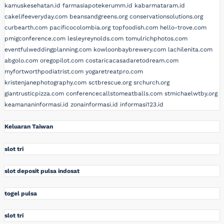
kamuskesehatan.id
farmasiapotekerumm.id
kabarmataram.id
cakelifeeveryday.com
beansandgreens.org
conservationsolutions.org
curbearth.com
pacificocolombia.org
topfoodish.com
hello-trove.com
pmigconference.com
lesleyreynolds.com
tomulrichphotos.com
eventfulweddingplanning.com
kowloonbaybrewery.com
lachilenita.com
abgolo.com
oregopilot.com
costaricacasadaretodream.com
myfortworthpodiatrist.com
yogaretreatpro.com
kristenjanephotography.com
sctbrescue.org
srchurch.org
giantrusticpizza.com
conferencecallstomeatballs.com
stmichaelwtby.org
keamananinformasi.id
zonainformasi.id
informasi123.id
Keluaran Taiwan
slot tri
slot deposit pulsa indosat
togel pulsa
slot tri