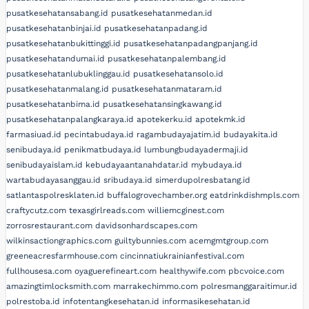
pusatkesehatansabang.id
pusatkesehatanmedan.id
pusatkesehatanbinjai.id
pusatkesehatanpadang.id
pusatkesehatanbukittinggi.id
pusatkesehatanpadangpanjang.id
pusatkesehatandumai.id
pusatkesehatanpalembang.id
pusatkesehatanlubuklinggau.id
pusatkesehatansolo.id
pusatkesehatanmalang.id
pusatkesehatanmataram.id
pusatkesehatanbima.id
pusatkesehatansingkawang.id
pusatkesehatanpalangkaraya.id
apotekerku.id
apotekmk.id
farmasiuad.id
pecintabudaya.id
ragambudayajatim.id
budayakita.id
senibudaya.id
penikmatbudaya.id
lumbungbudayadermaji.id
senibudayaislam.id
kebudayaantanahdatar.id
mybudaya.id
wartabudayasanggau.id
sribudaya.id
simerdupolresbatang.id
satlantaspolresklaten.id
buffalogrovechamber.org
eatdrinkdishmpls.com
craftycutz.com
texasgirlreads.com
williemcginest.com
zorrosrestaurant.com
davidsonhardscapes.com
wilkinsactiongraphics.com
guiltybunnies.com
acemgmtgroup.com
greeneacresfarmhouse.com
cincinnatiukrainianfestival.com
fullhousesa.com
oyaguerefineart.com
healthywife.com
pbcvoice.com
amazingtimlocksmith.com
marrakechimmo.com
polresmanggaraitimur.id
polrestoba.id
infotentangkesehatan.id
informasikesehatan.id