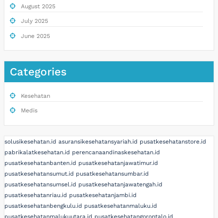
August 2025
July 2025
June 2025
Categories
Kesehatan
Medis
solusikesehatan.id
asuransikesehatansyariah.id
pusatkesehatanstore.id
pabrikalatkesehatan.id
perencanaandinaskesehatan.id
pusatkesehatanbanten.id
pusatkesehatanjawatimur.id
pusatkesehatansumut.id
pusatkesehatansumbar.id
pusatkesehatansumsel.id
pusatkesehatanjawatengah.id
pusatkesehatanriau.id
pusatkesehatanjambi.id
pusatkesehatanbengkulu.id
pusatkesehatanmaluku.id
pusatkesehatanmalukuutara.id
pusatkesehatangorontalo.id