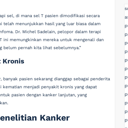
s
api sel, di mana sel T pasien dimodifikasi secara
a
ni telah menunjukkan hasil yang luar biasa dalam
p
foma. Dr. Michel Sadelain, pelopor dalam terapi
p
 T ini memungkinkan mereka untuk mengenali dan
p
 belum pernah kita lihat sebelumnya.”
p
p
 Kronis
p
p
 banyak pasien sekarang dianggap sebagai penderita
p
si kematian menjadi penyakit kronis yang dapat
p
untuk pasien dengan kanker lanjutan, yang
p
kan.
p
enelitian Kanker
p