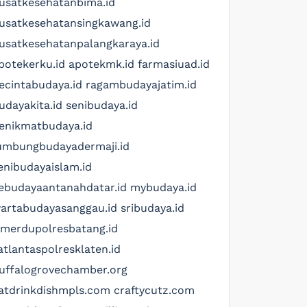
usatkesehatanbima.id
usatkesehatansingkawang.id
usatkesehatanpalangkaraya.id
potekerku.id
apotekmk.id
farmasiuad.id
ecintabudaya.id
ragambudayajatim.id
udayakita.id
senibudaya.id
enikmatbudaya.id
umbungbudayadermaji.id
enibudayaislam.id
ebudayaantanahdatar.id
mybudaya.id
artabudayasanggau.id
sribudaya.id
imerdupolresbatang.id
atlantaspolresklaten.id
uffalogrovechamber.org
atdrinkdishmpls.com
craftycutz.com