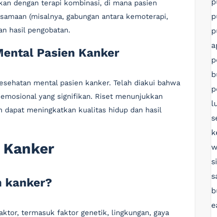
p
kan dengan terapi kombinasi, di mana pasien
p
samaan (misalnya, gabungan antara kemoterapi,
an hasil pengobatan.
p
a
Mental Pasien Kanker
p
b
esehatan mental pasien kanker. Telah diakui bahwa
p
emosional yang signifikan. Riset menunjukkan
l
dapat meningkatkan kualitas hidup dan hasil
s
k
 Kanker
w
s
s
n kanker?
b
e
ktor, termasuk faktor genetik, lingkungan, gaya