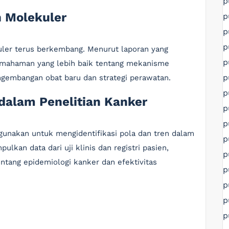
p
n Molekuler
p
p
p
uler terus berkembang. Menurut laporan yang
p
pemahaman yang lebih baik tentang mekanisme
p
gembangan obat baru dan strategi perawatan.
p
dalam Penelitian Kanker
p
p
digunakan untuk mengidentifikasi pola dan tren dalam
p
lkan data dari uji klinis dan registri pasien,
p
tang epidemiologi kanker dan efektivitas
p
p
p
p