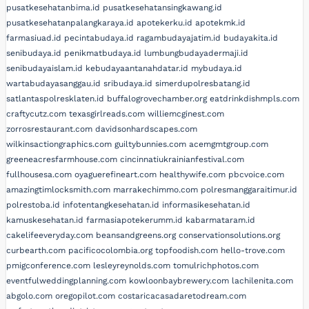
pusatkesehatanbima.id
pusatkesehatansingkawang.id
pusatkesehatanpalangkaraya.id
apotekerku.id
apotekmk.id
farmasiuad.id
pecintabudaya.id
ragambudayajatim.id
budayakita.id
senibudaya.id
penikmatbudaya.id
lumbungbudayadermaji.id
senibudayaislam.id
kebudayaantanahdatar.id
mybudaya.id
wartabudayasanggau.id
sribudaya.id
simerdupolresbatang.id
satlantaspolresklaten.id
buffalogrovechamber.org
eatdrinkdishmpls.com
craftycutz.com
texasgirlreads.com
williemcginest.com
zorrosrestaurant.com
davidsonhardscapes.com
wilkinsactiongraphics.com
guiltybunnies.com
acemgmtgroup.com
greeneacresfarmhouse.com
cincinnatiukrainianfestival.com
fullhousesa.com
oyaguerefineart.com
healthywife.com
pbcvoice.com
amazingtimlocksmith.com
marrakechimmo.com
polresmanggaraitimur.id
polrestoba.id
infotentangkesehatan.id
informasikesehatan.id
kamuskesehatan.id
farmasiapotekerumm.id
kabarmataram.id
cakelifeeveryday.com
beansandgreens.org
conservationsolutions.org
curbearth.com
pacificocolombia.org
topfoodish.com
hello-trove.com
pmigconference.com
lesleyreynolds.com
tomulrichphotos.com
eventfulweddingplanning.com
kowloonbaybrewery.com
lachilenita.com
abgolo.com
oregopilot.com
costaricacasadaretodream.com