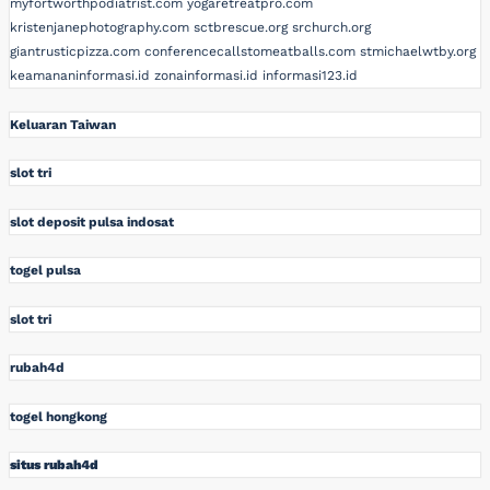
myfortworthpodiatrist.com
yogaretreatpro.com
kristenjanephotography.com
sctbrescue.org
srchurch.org
giantrusticpizza.com
conferencecallstomeatballs.com
stmichaelwtby.org
keamananinformasi.id
zonainformasi.id
informasi123.id
Keluaran Taiwan
slot tri
slot deposit pulsa indosat
togel pulsa
slot tri
rubah4d
togel hongkong
situs rubah4d