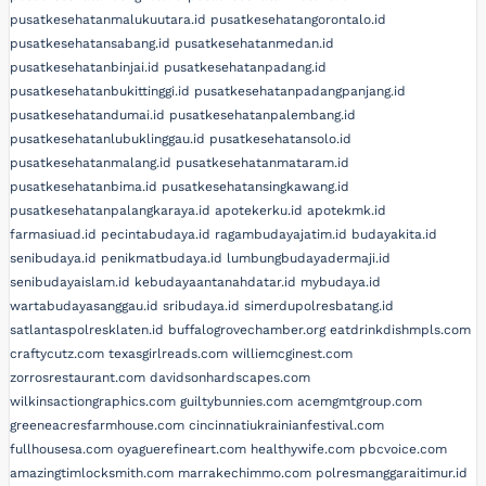
pusatkesehatanmalukuutara.id
pusatkesehatangorontalo.id
pusatkesehatansabang.id
pusatkesehatanmedan.id
pusatkesehatanbinjai.id
pusatkesehatanpadang.id
pusatkesehatanbukittinggi.id
pusatkesehatanpadangpanjang.id
pusatkesehatandumai.id
pusatkesehatanpalembang.id
pusatkesehatanlubuklinggau.id
pusatkesehatansolo.id
pusatkesehatanmalang.id
pusatkesehatanmataram.id
pusatkesehatanbima.id
pusatkesehatansingkawang.id
pusatkesehatanpalangkaraya.id
apotekerku.id
apotekmk.id
farmasiuad.id
pecintabudaya.id
ragambudayajatim.id
budayakita.id
senibudaya.id
penikmatbudaya.id
lumbungbudayadermaji.id
senibudayaislam.id
kebudayaantanahdatar.id
mybudaya.id
wartabudayasanggau.id
sribudaya.id
simerdupolresbatang.id
satlantaspolresklaten.id
buffalogrovechamber.org
eatdrinkdishmpls.com
craftycutz.com
texasgirlreads.com
williemcginest.com
zorrosrestaurant.com
davidsonhardscapes.com
wilkinsactiongraphics.com
guiltybunnies.com
acemgmtgroup.com
greeneacresfarmhouse.com
cincinnatiukrainianfestival.com
fullhousesa.com
oyaguerefineart.com
healthywife.com
pbcvoice.com
amazingtimlocksmith.com
marrakechimmo.com
polresmanggaraitimur.id