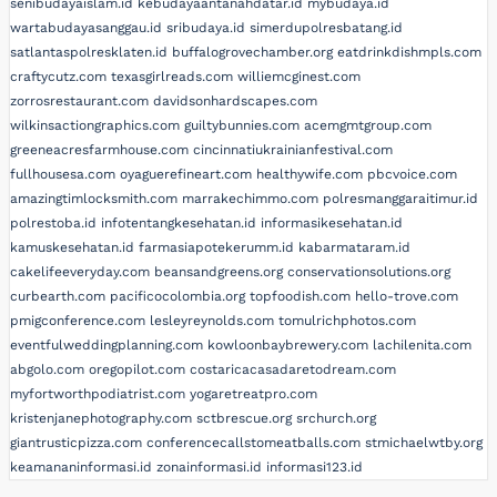
senibudayaislam.id
kebudayaantanahdatar.id
mybudaya.id
wartabudayasanggau.id
sribudaya.id
simerdupolresbatang.id
satlantaspolresklaten.id
buffalogrovechamber.org
eatdrinkdishmpls.com
craftycutz.com
texasgirlreads.com
williemcginest.com
zorrosrestaurant.com
davidsonhardscapes.com
wilkinsactiongraphics.com
guiltybunnies.com
acemgmtgroup.com
greeneacresfarmhouse.com
cincinnatiukrainianfestival.com
fullhousesa.com
oyaguerefineart.com
healthywife.com
pbcvoice.com
amazingtimlocksmith.com
marrakechimmo.com
polresmanggaraitimur.id
polrestoba.id
infotentangkesehatan.id
informasikesehatan.id
kamuskesehatan.id
farmasiapotekerumm.id
kabarmataram.id
cakelifeeveryday.com
beansandgreens.org
conservationsolutions.org
curbearth.com
pacificocolombia.org
topfoodish.com
hello-trove.com
pmigconference.com
lesleyreynolds.com
tomulrichphotos.com
eventfulweddingplanning.com
kowloonbaybrewery.com
lachilenita.com
abgolo.com
oregopilot.com
costaricacasadaretodream.com
myfortworthpodiatrist.com
yogaretreatpro.com
kristenjanephotography.com
sctbrescue.org
srchurch.org
giantrusticpizza.com
conferencecallstomeatballs.com
stmichaelwtby.org
keamananinformasi.id
zonainformasi.id
informasi123.id