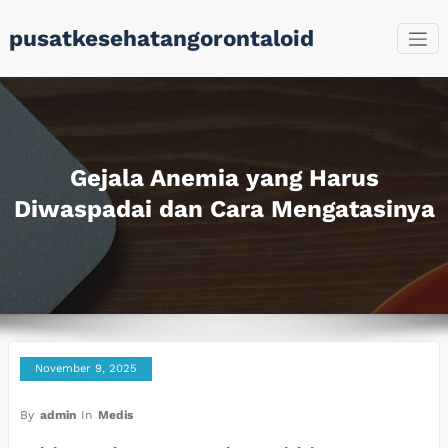
Skip
pusatkesehatangorontaloid
to
content
Gejala Anemia yang Harus
Diwaspadai dan Cara Mengatasinya
November 9, 2025
By
admin
In
Medis