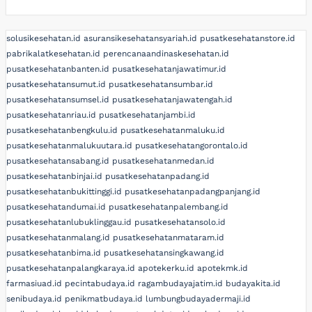
solusikesehatan.id
asuransikesehatansyariah.id
pusatkesehatanstore.id
pabrikalatkesehatan.id
perencanaandinaskesehatan.id
pusatkesehatanbanten.id
pusatkesehatanjawatimur.id
pusatkesehatansumut.id
pusatkesehatansumbar.id
pusatkesehatansumsel.id
pusatkesehatanjawatengah.id
pusatkesehatanriau.id
pusatkesehatanjambi.id
pusatkesehatanbengkulu.id
pusatkesehatanmaluku.id
pusatkesehatanmalukuutara.id
pusatkesehatangorontalo.id
pusatkesehatansabang.id
pusatkesehatanmedan.id
pusatkesehatanbinjai.id
pusatkesehatanpadang.id
pusatkesehatanbukittinggi.id
pusatkesehatanpadangpanjang.id
pusatkesehatandumai.id
pusatkesehatanpalembang.id
pusatkesehatanlubuklinggau.id
pusatkesehatansolo.id
pusatkesehatanmalang.id
pusatkesehatanmataram.id
pusatkesehatanbima.id
pusatkesehatansingkawang.id
pusatkesehatanpalangkaraya.id
apotekerku.id
apotekmk.id
farmasiuad.id
pecintabudaya.id
ragambudayajatim.id
budayakita.id
senibudaya.id
penikmatbudaya.id
lumbungbudayadermaji.id