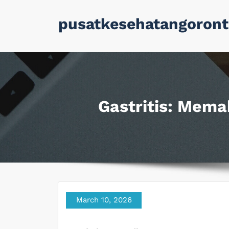
Skip
pusatkesehatangoront
to
content
Gastritis: Mem
March 10, 2026