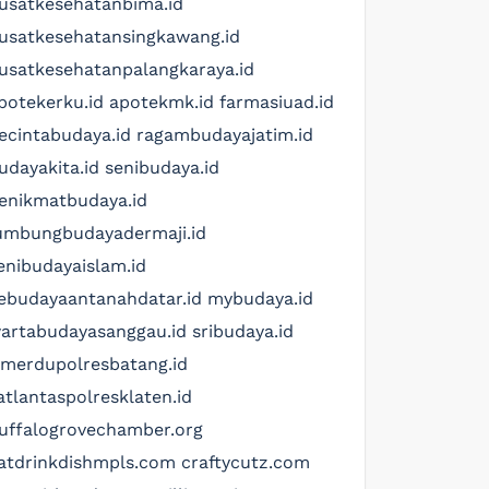
usatkesehatanbima.id
usatkesehatansingkawang.id
usatkesehatanpalangkaraya.id
potekerku.id
apotekmk.id
farmasiuad.id
ecintabudaya.id
ragambudayajatim.id
udayakita.id
senibudaya.id
enikmatbudaya.id
umbungbudayadermaji.id
enibudayaislam.id
ebudayaantanahdatar.id
mybudaya.id
artabudayasanggau.id
sribudaya.id
imerdupolresbatang.id
atlantaspolresklaten.id
uffalogrovechamber.org
atdrinkdishmpls.com
craftycutz.com