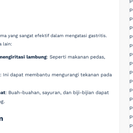
p
p
p
p
a yang sangat efektif dalam mengatasi gastritis.
p
 lain:
p
p
engiritasi lambung
: Seperti makanan pedas,
p
p
: Ini dapat membantu mengurangi tekanan pada
p
p
hat
: Buah-buahan, sayuran, dan biji-bijian dapat
p
g.
p
p
n
p