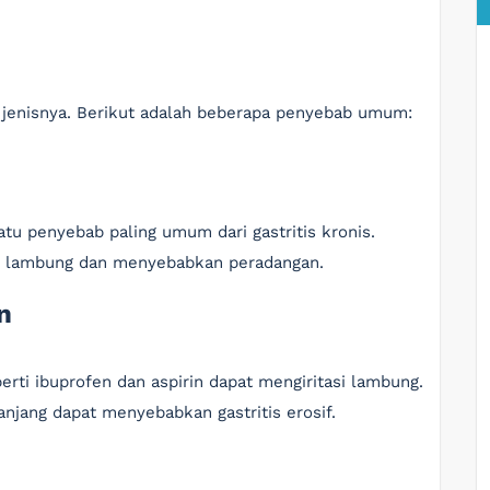
n jenisnya. Berikut adalah beberapa penyebab umum:
satu penyebab paling umum dari gastritis kronis.
ung lambung dan menyebabkan peradangan.
n
erti ibuprofen dan aspirin dapat mengiritasi lambung.
njang dapat menyebabkan gastritis erosif.