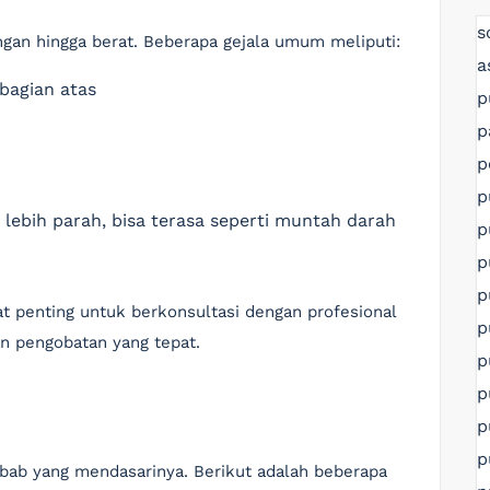
s
ringan hingga berat. Beberapa gejala umum meliputi:
a
 bagian atas
p
p
p
p
lebih parah, bisa terasa seperti muntah darah
p
p
p
at penting untuk berkonsultasi dengan profesional
p
n pengobatan yang tepat.
p
p
p
p
ebab yang mendasarinya. Berikut adalah beberapa