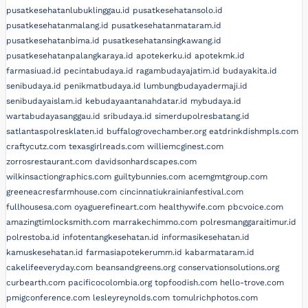
pusatkesehatanlubuklinggau.id
pusatkesehatansolo.id
pusatkesehatanmalang.id
pusatkesehatanmataram.id
pusatkesehatanbima.id
pusatkesehatansingkawang.id
pusatkesehatanpalangkaraya.id
apotekerku.id
apotekmk.id
farmasiuad.id
pecintabudaya.id
ragambudayajatim.id
budayakita.id
senibudaya.id
penikmatbudaya.id
lumbungbudayadermaji.id
senibudayaislam.id
kebudayaantanahdatar.id
mybudaya.id
wartabudayasanggau.id
sribudaya.id
simerdupolresbatang.id
satlantaspolresklaten.id
buffalogrovechamber.org
eatdrinkdishmpls.com
craftycutz.com
texasgirlreads.com
williemcginest.com
zorrosrestaurant.com
davidsonhardscapes.com
wilkinsactiongraphics.com
guiltybunnies.com
acemgmtgroup.com
greeneacresfarmhouse.com
cincinnatiukrainianfestival.com
fullhousesa.com
oyaguerefineart.com
healthywife.com
pbcvoice.com
amazingtimlocksmith.com
marrakechimmo.com
polresmanggaraitimur.id
polrestoba.id
infotentangkesehatan.id
informasikesehatan.id
kamuskesehatan.id
farmasiapotekerumm.id
kabarmataram.id
cakelifeeveryday.com
beansandgreens.org
conservationsolutions.org
curbearth.com
pacificocolombia.org
topfoodish.com
hello-trove.com
pmigconference.com
lesleyreynolds.com
tomulrichphotos.com