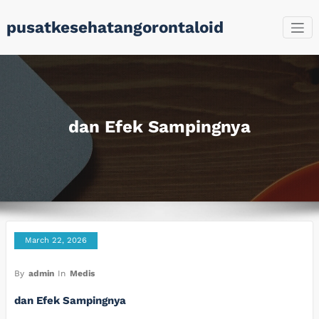
Skip
pusatkesehatangorontaloid
to
content
dan Efek Sampingnya
March 22, 2026
By
admin
In
Medis
dan Efek Sampingnya