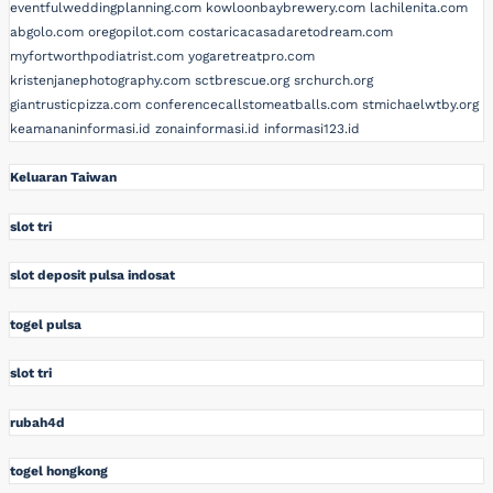
eventfulweddingplanning.com
kowloonbaybrewery.com
lachilenita.com
abgolo.com
oregopilot.com
costaricacasadaretodream.com
myfortworthpodiatrist.com
yogaretreatpro.com
kristenjanephotography.com
sctbrescue.org
srchurch.org
giantrusticpizza.com
conferencecallstomeatballs.com
stmichaelwtby.org
keamananinformasi.id
zonainformasi.id
informasi123.id
Keluaran Taiwan
slot tri
slot deposit pulsa indosat
togel pulsa
slot tri
rubah4d
togel hongkong