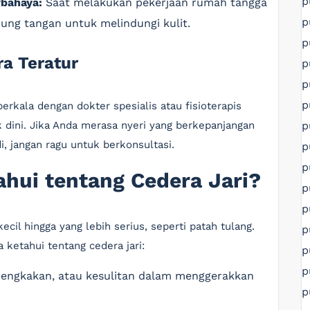
p
rbahaya:
Saat melakukan pekerjaan rumah tangga
p
ung tangan untuk melindungi kulit.
p
ra Teratur
p
p
p
kala dengan dokter spesialis atau fisioterapis
p
dini. Jika Anda merasa nyeri yang berkepanjangan
, jangan ragu untuk berkonsultasi.
p
p
ahui tentang Cedera Jari?
p
p
ecil hingga yang lebih serius, seperti patah tulang.
p
 ketahui tentang cedera jari:
p
p
bengkakan, atau kesulitan dalam menggerakkan
p