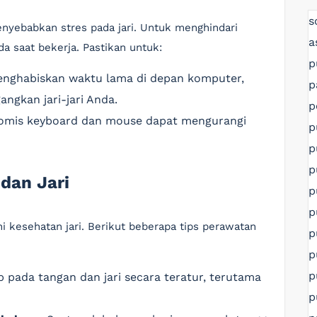
s
enyebabkan stres pada jari. Untuk menghindari
a
da saat bekerja. Pastikan untuk:
p
nghabiskan waktu lama di depan komputer,
p
angkan jari-jari Anda.
p
mis keyboard dan mouse dapat mengurangi
p
p
p
dan Jari
p
p
 kesehatan jari. Berikut beberapa tips perawatan
p
p
p
pada tangan dan jari secara teratur, terutama
p