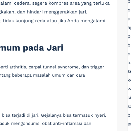
p
lami cedera, segera kompres area yang terluka
p
akan, dan hindari menggerakkan jari.
p
t tidak kunjung reda atau jika Anda mengalami
a
p
b
mum pada Jari
p
l
rti arthritis, carpal tunnel syndrome, dan trigger
s
 tentang beberapa masalah umum dan cara
k
w
s
s
b
bisa terjadi di jari. Gejalanya bisa termasuk nyeri,
asuk mengonsumsi obat anti-inflamasi dan
e