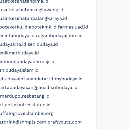
usatkesehatanbima.id
usatkesehatansingkawang.id
usatkesehatanpalangkaraya.id
potekerku.id
apotekmk.id
farmasiuad.id
ecintabudaya.id
ragambudayajatim.id
udayakita.id
senibudaya.id
enikmatbudaya.id
umbungbudayadermaji.id
enibudayaislam.id
ebudayaantanahdatar.id
mybudaya.id
artabudayasanggau.id
sribudaya.id
imerdupolresbatang.id
atlantaspolresklaten.id
uffalogrovechamber.org
atdrinkdishmpls.com
craftycutz.com