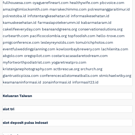
fullhousesa.com
oyaguerefineart.com
healthywife.com
pbcvoice.com
amazingtimlocksmith.com
marrakechimmo.com
polresmanggaraitimur.id
polrestoba.id
infotentangkesehatan.id
informasikesehatan.id
kamuskesehatan.id
farmasiapotekerumm.id
kabarmataram.id
cakelifeeveryday.com
beansandgreens.org
conservationsolutions.org
curbearth.com
pacificocolombia.org
topfoodish.com
hello-trove.com
pmigconference.com
lesleyreynolds.com
tomulrichphotos.com
eventfulweddingplanning.com
kowloonbaybrewery.com
lachilenita.com
abgolo.com
oregopilot.com
costaricacasadaretodream.com
myfortworthpodiatrist.com
yogaretreatpro.com
kristenjanephotography.com
sctbrescue.org
srchurch.org
giantrusticpizza.com
conferencecallstomeatballs.com
stmichaelwtby.org
keamananinformasi.id
zonainformasi.id
informasi123.id
Keluaran Taiwan
slot tri
slot deposit pulsa indosat