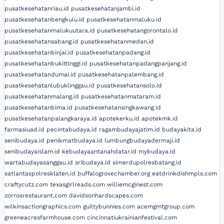
pusatkesehatanriau.id
pusatkesehatanjambi.id
pusatkesehatanbengkulu.id
pusatkesehatanmaluku.id
pusatkesehatanmalukuutara.id
pusatkesehatangorontalo.id
pusatkesehatansabang.id
pusatkesehatanmedan.id
pusatkesehatanbinjai.id
pusatkesehatanpadang.id
pusatkesehatanbukittinggi.id
pusatkesehatanpadangpanjang.id
pusatkesehatandumai.id
pusatkesehatanpalembang.id
pusatkesehatanlubuklinggau.id
pusatkesehatansolo.id
pusatkesehatanmalang.id
pusatkesehatanmataram.id
pusatkesehatanbima.id
pusatkesehatansingkawang.id
pusatkesehatanpalangkaraya.id
apotekerku.id
apotekmk.id
farmasiuad.id
pecintabudaya.id
ragambudayajatim.id
budayakita.id
senibudaya.id
penikmatbudaya.id
lumbungbudayadermaji.id
senibudayaislam.id
kebudayaantanahdatar.id
mybudaya.id
wartabudayasanggau.id
sribudaya.id
simerdupolresbatang.id
satlantaspolresklaten.id
buffalogrovechamber.org
eatdrinkdishmpls.com
craftycutz.com
texasgirlreads.com
williemcginest.com
zorrosrestaurant.com
davidsonhardscapes.com
wilkinsactiongraphics.com
guiltybunnies.com
acemgmtgroup.com
greeneacresfarmhouse.com
cincinnatiukrainianfestival.com