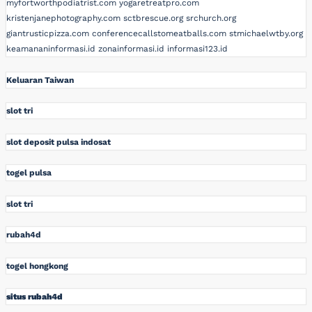
myfortworthpodiatrist.com
yogaretreatpro.com
kristenjanephotography.com
sctbrescue.org
srchurch.org
giantrusticpizza.com
conferencecallstomeatballs.com
stmichaelwtby.org
keamananinformasi.id
zonainformasi.id
informasi123.id
Keluaran Taiwan
slot tri
slot deposit pulsa indosat
togel pulsa
slot tri
rubah4d
togel hongkong
situs rubah4d