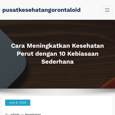
Skip
pusatkesehatangorontaloid
to
content
Cara Meningkatkan Kesehatan
Perut dengan 10 Kebiasaan
Sederhana
July 6, 2025
By
admin
In
Kesehatan