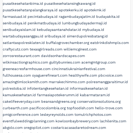
pusatkesehatanbima.id
pusatkesehatansingkawang.id
pusatkesehatanpalangkaraya.id
apotekerku.id
apotekmk.id
farmasiuad.id
pecintabudaya.id
ragambudayajatim.id
budayakita.id
senibudaya.id
penikmatbudaya.id
lumbungbudayadermaji.id
senibudayaislam.id
kebudayaantanahdatar.id
mybudaya.id
wartabudayasanggau.id
sribudaya.id
simerdupolresbatang.id
satlantaspolresklaten.id
buffalogrovechamber.org
eatdrinkdishmpls.com
craftycutz.com
texasgirlreads.com
williemcginest.com
zorrosrestaurant.com
davidsonhardscapes.com
wilkinsactiongraphics.com
guiltybunnies.com
acemgmtgroup.com
greeneacresfarmhouse.com
cincinnatiukrainianfestival.com
fullhousesa.com
oyaguerefineart.com
healthywife.com
pbcvoice.com
amazingtimlocksmith.com
marrakechimmo.com
polresmanggaraitimur.id
polrestoba.id
infotentangkesehatan.id
informasikesehatan.id
kamuskesehatan.id
farmasiapotekerumm.id
kabarmataram.id
cakelifeeveryday.com
beansandgreens.org
conservationsolutions.org
curbearth.com
pacificocolombia.org
topfoodish.com
hello-trove.com
pmigconference.com
lesleyreynolds.com
tomulrichphotos.com
eventfulweddingplanning.com
kowloonbaybrewery.com
lachilenita.com
abgolo.com
oregopilot.com
costaricacasadaretodream.com