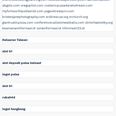
abgolo.com
oregopilot.com
costaricacasadaretodream.com
myfortworthpodiatrist.com
yogaretreatpro.com
kristenjanephotography.com
sctbrescue.org
srchurch.org
giantrusticpizza.com
conferencecallstomeatballs.com
stmichaelwtby.org
keamananinformasi.id
zonainformasi.id
informasi123.id
Keluaran Taiwan
slot tri
slot deposit pulsa indosat
togel pulsa
slot tri
rubah4d
togel hongkong