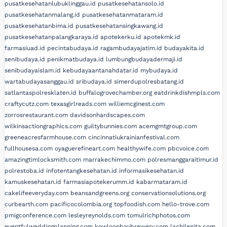
pusatkesehatanlubuklinggau.id
pusatkesehatansolo.id
pusatkesehatanmalang.id
pusatkesehatanmataram.id
pusatkesehatanbima.id
pusatkesehatansingkawang.id
pusatkesehatanpalangkaraya.id
apotekerku.id
apotekmk.id
farmasiuad.id
pecintabudaya.id
ragambudayajatim.id
budayakita.id
senibudaya.id
penikmatbudaya.id
lumbungbudayadermaji.id
senibudayaislam.id
kebudayaantanahdatar.id
mybudaya.id
wartabudayasanggau.id
sribudaya.id
simerdupolresbatang.id
satlantaspolresklaten.id
buffalogrovechamber.org
eatdrinkdishmpls.com
craftycutz.com
texasgirlreads.com
williemcginest.com
zorrosrestaurant.com
davidsonhardscapes.com
wilkinsactiongraphics.com
guiltybunnies.com
acemgmtgroup.com
greeneacresfarmhouse.com
cincinnatiukrainianfestival.com
fullhousesa.com
oyaguerefineart.com
healthywife.com
pbcvoice.com
amazingtimlocksmith.com
marrakechimmo.com
polresmanggaraitimur.id
polrestoba.id
infotentangkesehatan.id
informasikesehatan.id
kamuskesehatan.id
farmasiapotekerumm.id
kabarmataram.id
cakelifeeveryday.com
beansandgreens.org
conservationsolutions.org
curbearth.com
pacificocolombia.org
topfoodish.com
hello-trove.com
pmigconference.com
lesleyreynolds.com
tomulrichphotos.com
eventfulweddingplanning.com
kowloonbaybrewery.com
lachilenita.com