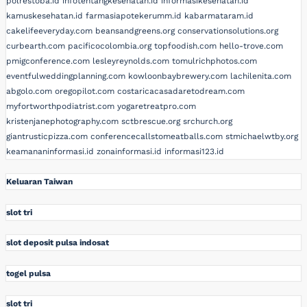
polrestoba.id
infotentangkesehatan.id
informasikesehatan.id
kamuskesehatan.id
farmasiapotekerumm.id
kabarmataram.id
cakelifeeveryday.com
beansandgreens.org
conservationsolutions.org
curbearth.com
pacificocolombia.org
topfoodish.com
hello-trove.com
pmigconference.com
lesleyreynolds.com
tomulrichphotos.com
eventfulweddingplanning.com
kowloonbaybrewery.com
lachilenita.com
abgolo.com
oregopilot.com
costaricacasadaretodream.com
myfortworthpodiatrist.com
yogaretreatpro.com
kristenjanephotography.com
sctbrescue.org
srchurch.org
giantrusticpizza.com
conferencecallstomeatballs.com
stmichaelwtby.org
keamananinformasi.id
zonainformasi.id
informasi123.id
Keluaran Taiwan
slot tri
slot deposit pulsa indosat
togel pulsa
slot tri