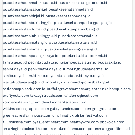
pusatkesehatanmalukuutara.id
pusatkesehatangorontalo.id
pusatkesehatansabang.id
pusatkesehatanmedan.id
pusatkesehatanbinjai.id
pusatkesehatanpadang.id
pusatkesehatanbukittinggi.id
pusatkesehatanpadangpanjang.id
pusatkesehatandumai.id
pusatkesehatanpalembang.id
pusatkesehatanlubuklinggau.id
pusatkesehatansolo.id
pusatkesehatanmalang.id
pusatkesehatanmataram.id
pusatkesehatanbima.id
pusatkesehatansingkawang.id
pusatkesehatanpalangkaraya.id
apotekerku.id
apotekmk.id
farmasiuad.id
pecintabudaya.id
ragambudayajatim.id
budayakita.id
senibudaya.id
penikmatbudaya.id
lumbungbudayadermaji.id
senibudayaislam.id
kebudayaantanahdatar.id
mybudaya.id
wartabudayasanggau.id
sribudaya.id
simerdupolresbatang.id
satlantaspolresklaten.id
buffalogrovechamber.org
eatdrinkdishmpls.com
craftycutz.com
texasgirlreads.com
williemcginest.com
zorrosrestaurant.com
davidsonhardscapes.com
wilkinsactiongraphics.com
guiltybunnies.com
acemgmtgroup.com
greeneacresfarmhouse.com
cincinnatiukrainianfestival.com
fullhousesa.com
oyaguerefineart.com
healthywife.com
pbcvoice.com
amazingtimlocksmith.com
marrakechimmo.com
polresmanggaraitimur.id