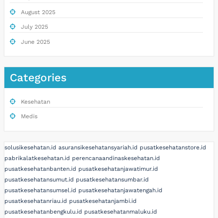
August 2025
July 2025
June 2025
Categories
Kesehatan
Medis
solusikesehatan.id
asuransikesehatansyariah.id
pusatkesehatanstore.id
pabrikalatkesehatan.id
perencanaandinaskesehatan.id
pusatkesehatanbanten.id
pusatkesehatanjawatimur.id
pusatkesehatansumut.id
pusatkesehatansumbar.id
pusatkesehatansumsel.id
pusatkesehatanjawatengah.id
pusatkesehatanriau.id
pusatkesehatanjambi.id
pusatkesehatanbengkulu.id
pusatkesehatanmaluku.id