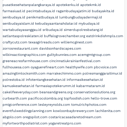
pusatkesehatanpalangkaraya.id
apotekerku.id
apotekmk.id
farmasiuad.id
pecintabudaya.id
ragambudayajatim.id
budayakita.id
senibudaya.id
penikmatbudaya.id
lumbungbudayadermaji.id
senibudayaislam.id
kebudayaantanahdatar.id
mybudaya.id
wartabudayasanggau.id
sribudaya.id
simerdupolresbatang.id
satlantaspolresklaten.id
buffalogrovechamber.org
eatdrinkdishmpls.com
craftycutz.com
texasgirlreads.com
williemcginest.com
zorrosrestaurant.com
davidsonhardscapes.com
wilkinsactiongraphics.com
guiltybunnies.com
acemgmtgroup.com
greeneacresfarmhouse.com
cincinnatiukrainianfestival.com
fullhousesa.com
oyaguerefineart.com
healthywife.com
pbcvoice.com
amazingtimlocksmith.com
marrakechimmo.com
polresmanggaraitimur.id
polrestoba.id
infotentangkesehatan.id
informasikesehatan.id
kamuskesehatan.id
farmasiapotekerumm.id
kabarmataram.id
cakelifeeveryday.com
beansandgreens.org
conservationsolutions.org
curbearth.com
pacificocolombia.org
topfoodish.com
hello-trove.com
pmigconference.com
lesleyreynolds.com
tomulrichphotos.com
eventfulweddingplanning.com
kowloonbaybrewery.com
lachilenita.com
abgolo.com
oregopilot.com
costaricacasadaretodream.com
myfortworthpodiatrist.com
yogaretreatpro.com