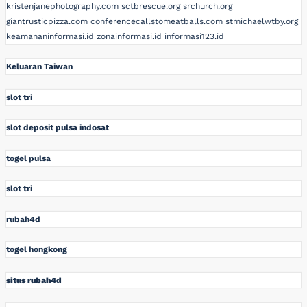
kristenjanephotography.com
sctbrescue.org
srchurch.org
giantrusticpizza.com
conferencecallstomeatballs.com
stmichaelwtby.org
keamananinformasi.id
zonainformasi.id
informasi123.id
Keluaran Taiwan
slot tri
slot deposit pulsa indosat
togel pulsa
slot tri
rubah4d
togel hongkong
situs rubah4d