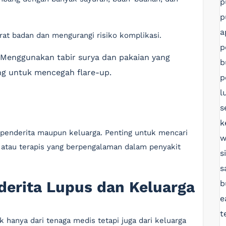
p
p
a
t badan dan mengurangi risiko komplikasi.
p
Menggunakan tabir surya dan pakaian yang
b
ing untuk mencegah flare-up.
p
l
s
k
penderita maupun keluarga. Penting untuk mencari
w
 atau terapis yang berpengalaman dalam penyakit
s
s
erita Lupus dan Keluarga
b
e
t
hanya dari tenaga medis tetapi juga dari keluarga