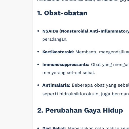
1. Obat-obatan
NSAIDs (Nonsteroidal Anti-Inflammatory
peradangan.
Kortikosteroid:
Membantu mengendalikan
Immunosuppressants:
Obat yang mengura
menyerang sel-sel sehat.
Antimalaria:
Beberapa obat yang sebe
seperti hidroksiklorokuin, juga berma
2. Perubahan Gaya Hidup
Diet Sehat:
Menerapkan pola makan seim