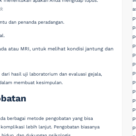
tuk menentukan apakah Anda mengidap lupus.
a
i:
p
entu dan penanda peradangan.
p
al.
p
p
da atau MRI, untuk melihat kondisi jantung dan
p
p
p
ri hasil uji laboratorium dan evaluasi gejala,
p
u dalam membuat kesimpulan.
p
obatan
p
p
p
ada berbagai metode pengobatan yang bisa
omplikasi lebih lanjut. Pengobatan biasanya
p
 hidup, dan dukungan psikologis.