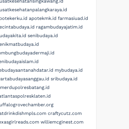
usatkesehatansingkawang.id
usatkesehatanpalangkaraya.id
potekerku.id
apotekmk.id
farmasiuad.id
ecintabudaya.id
ragambudayajatim.id
udayakita.id
senibudaya.id
enikmatbudaya.id
umbungbudayadermaji.id
enibudayaislam.id
ebudayaantanahdatar.id
mybudaya.id
artabudayasanggau.id
sribudaya.id
imerdupolresbatang.id
atlantaspolresklaten.id
uffalogrovechamber.org
atdrinkdishmpls.com
craftycutz.com
exasgirlreads.com
williemcginest.com