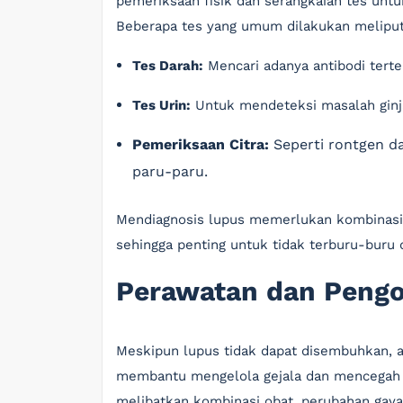
pemeriksaan fisik dan serangkaian tes un
Beberapa tes yang umum dilakukan meliput
Tes Darah:
Mencari adanya antibodi tert
Tes Urin:
Untuk mendeteksi masalah ginj
Pemeriksaan Citra:
Seperti rontgen da
paru-paru.
Mendiagnosis lupus memerlukan kombinasi da
sehingga penting untuk tidak terburu-bur
Perawatan dan Peng
Meskipun lupus tidak dapat disembuhkan, 
membantu mengelola gejala dan mencegah k
melibatkan kombinasi obat, perubahan gaya