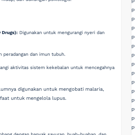
p
p
p
p
 Drugs):
Digunakan untuk mengurangi nyeri dan
p
p
 peradangan dan imun tubuh.
p
p
ngi aktivitas sistem kekebalan untuk mencegahnya
p
p
lumnya digunakan untuk mengobati malaria,
p
nfaat untuk mengelola lupus.
p
p
p
p
bang dengan banyak sayuran, buah-buahan, dan