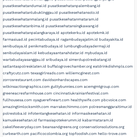
pusatkesehatandumai.id
pusatkesehatanpalembang.id
pusatkesehatanlubuklinggau.id
pusatkesehatansolo.id
pusatkesehatanmalang.id
pusatkesehatanmataram.id
pusatkesehatanbima.id
pusatkesehatansingkawang.id
pusatkesehatanpalangkaraya.id
apotekerku.id
apotekmk.id
farmasiuad.id
pecintabudaya.id
ragambudayajatim.id
budayakita.id
senibudaya.id
penikmatbudaya.id
lumbungbudayadermaji.id
senibudayaislam.id
kebudayaantanahdatar.id
mybudaya.id
wartabudayasanggau.id
sribudaya.id
simerdupolresbatang.id
satlantaspolresklaten.id
buffalogrovechamber.org
eatdrinkdishmpls.com
craftycutz.com
texasgirlreads.com
williemcginest.com
zorrosrestaurant.com
davidsonhardscapes.com
wilkinsactiongraphics.com
guiltybunnies.com
acemgmtgroup.com
greeneacresfarmhouse.com
cincinnatiukrainianfestival.com
fullhousesa.com
oyaguerefineart.com
healthywife.com
pbcvoice.com
amazingtimlocksmith.com
marrakechimmo.com
polresmanggaraitimur.id
polrestoba.id
infotentangkesehatan.id
informasikesehatan.id
kamuskesehatan.id
farmasiapotekerumm.id
kabarmataram.id
cakelifeeveryday.com
beansandgreens.org
conservationsolutions.org
curbearth.com
pacificocolombia.org
topfoodish.com
hello-trove.com