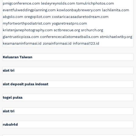
pmigconference.com
lesleyreynolds.com
tomulrichphotos.com
eventfulweddingplanning.com
kowloonbaybrewery.com
lachilenita.com
abgolo.com
oregopilot.com
costaricacasadaretodream.com
myfortworthpodiatrist.com
yogaretreatpro.com
kristenjanephotography.com
sctbrescue.org
srchurch.org
giantrusticpizza.com
conferencecallstomeatballs.com
stmichaelwtby.org
keamananinformasi.id
zonainformasi.id
informasi123.id
Keluaran Taiwan
slot tri
slot deposit pulsa indosat
togel pulsa
slot tri
rubah4d