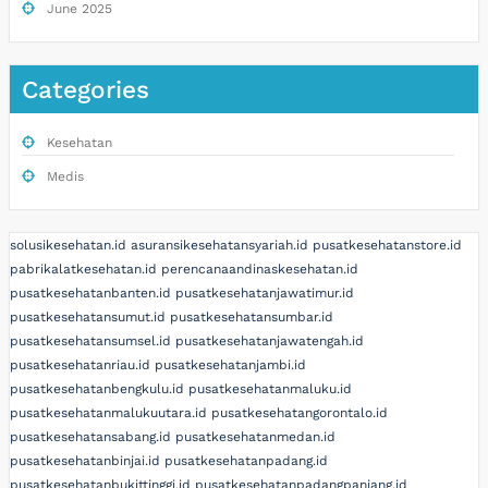
June 2025
Categories
Kesehatan
Medis
solusikesehatan.id
asuransikesehatansyariah.id
pusatkesehatanstore.id
pabrikalatkesehatan.id
perencanaandinaskesehatan.id
pusatkesehatanbanten.id
pusatkesehatanjawatimur.id
pusatkesehatansumut.id
pusatkesehatansumbar.id
pusatkesehatansumsel.id
pusatkesehatanjawatengah.id
pusatkesehatanriau.id
pusatkesehatanjambi.id
pusatkesehatanbengkulu.id
pusatkesehatanmaluku.id
pusatkesehatanmalukuutara.id
pusatkesehatangorontalo.id
pusatkesehatansabang.id
pusatkesehatanmedan.id
pusatkesehatanbinjai.id
pusatkesehatanpadang.id
pusatkesehatanbukittinggi.id
pusatkesehatanpadangpanjang.id