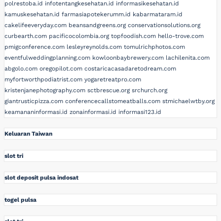
polrestoba.id
infotentangkesehatan.id
informasikesehatan.id
kamuskesehatan.id
farmasiapotekerumm.id
kabarmataram.id
cakelifeeveryday.com
beansandgreens.org
conservationsolutions.org
curbearth.com
pacificocolombia.org
topfoodish.com
hello-trove.com
pmigconference.com
lesleyreynolds.com
tomulrichphotos.com
eventfulweddingplanning.com
kowloonbaybrewery.com
lachilenita.com
abgolo.com
oregopilot.com
costaricacasadaretodream.com
myfortworthpodiatrist.com
yogaretreatpro.com
kristenjanephotography.com
sctbrescue.org
srchurch.org
giantrusticpizza.com
conferencecallstomeatballs.com
stmichaelwtby.org
keamananinformasi.id
zonainformasi.id
informasi123.id
Keluaran Taiwan
slot tri
slot deposit pulsa indosat
togel pulsa