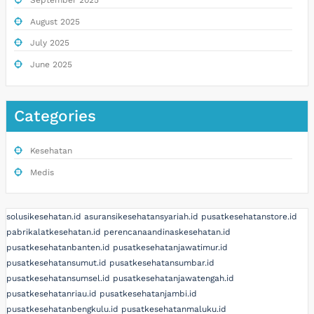
September 2025
August 2025
July 2025
June 2025
Categories
Kesehatan
Medis
solusikesehatan.id
asuransikesehatansyariah.id
pusatkesehatanstore.id
pabrikalatkesehatan.id
perencanaandinaskesehatan.id
pusatkesehatanbanten.id
pusatkesehatanjawatimur.id
pusatkesehatansumut.id
pusatkesehatansumbar.id
pusatkesehatansumsel.id
pusatkesehatanjawatengah.id
pusatkesehatanriau.id
pusatkesehatanjambi.id
pusatkesehatanbengkulu.id
pusatkesehatanmaluku.id