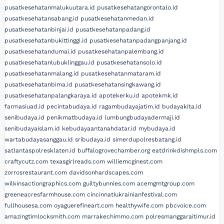
pusatkesehatanmalukuutara.id
pusatkesehatangorontalo.id
pusatkesehatansabang.id
pusatkesehatanmedan.id
pusatkesehatanbinjai.id
pusatkesehatanpadang.id
pusatkesehatanbukittinggi.id
pusatkesehatanpadangpanjang.id
pusatkesehatandumai.id
pusatkesehatanpalembang.id
pusatkesehatanlubuklinggau.id
pusatkesehatansolo.id
pusatkesehatanmalang.id
pusatkesehatanmataram.id
pusatkesehatanbima.id
pusatkesehatansingkawang.id
pusatkesehatanpalangkaraya.id
apotekerku.id
apotekmk.id
farmasiuad.id
pecintabudaya.id
ragambudayajatim.id
budayakita.id
senibudaya.id
penikmatbudaya.id
lumbungbudayadermaji.id
senibudayaislam.id
kebudayaantanahdatar.id
mybudaya.id
wartabudayasanggau.id
sribudaya.id
simerdupolresbatang.id
satlantaspolresklaten.id
buffalogrovechamber.org
eatdrinkdishmpls.com
craftycutz.com
texasgirlreads.com
williemcginest.com
zorrosrestaurant.com
davidsonhardscapes.com
wilkinsactiongraphics.com
guiltybunnies.com
acemgmtgroup.com
greeneacresfarmhouse.com
cincinnatiukrainianfestival.com
fullhousesa.com
oyaguerefineart.com
healthywife.com
pbcvoice.com
amazingtimlocksmith.com
marrakechimmo.com
polresmanggaraitimur.id